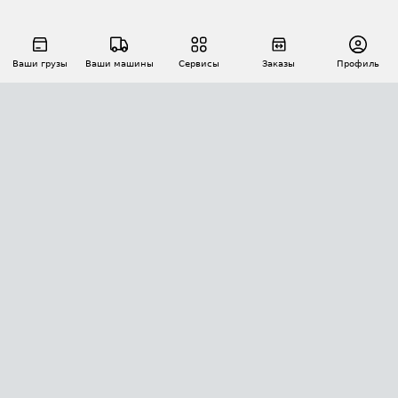
Ваши грузы
Ваши машины
Сервисы
Заказы
Профиль
АВТОМАТИЗАЦИЯ ПЕРЕВОЗОК
Площадки
Заказы
Торги
Тендеры
АТИ-Доки
GPS-мониторинг
АТИ Мессенджер
Цепочки грузов
API ATI.SU
ПОЛЕЗНОЕ
Расчет расстояний
БЕЗОПАСНОСТЬ
Академия ATI.SU
ATI.SU о безопасности
Звезды ATI.SU на вашем сайте
КОНТАКТЫ И ТАРИФЫ
Памятка по проверке контрагентов
Индекс ATI.SU FTL РФ
О системе ATI.SU
Светофор+