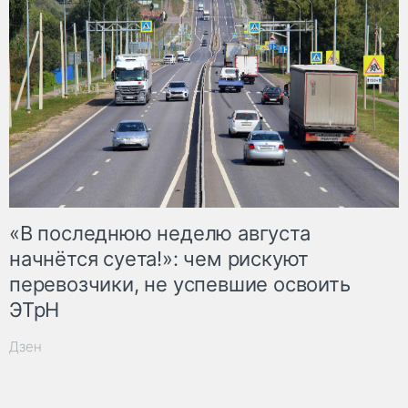
«В последнюю неделю августа
начнётся суета!»: чем рискуют
перевозчики, не успевшие освоить
ЭТрН
Дзен