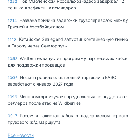
Под Смоленском Россельхознадзор задержал 12
12:52
тонн контрафактных помидоров
Названа причина задержки грузоперевозок между
12:14
Грузией и Азербайджаном
Китайская Sealegend запустит контейнерную линию
11:13
в Европу через Севморпуть
Wildberries запустит программу партнёрских хабов
10:52
для поддержки продавцов
Новые правила электронной торговли в ЕАЭС
10:36
заработают с января 2027 года
Минпромторг изучает предложения по поддержке
10:16
селлеров после атак на Wildberries
Россия и Пакистан работают над запуском первого
09:17
грузового ж/д маршрута
Все новости