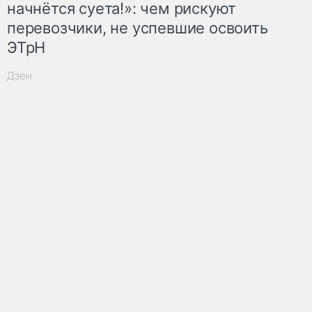
начнётся суета!»: чем рискуют
перевозчики, не успевшие освоить
ЭТрН
Дзен