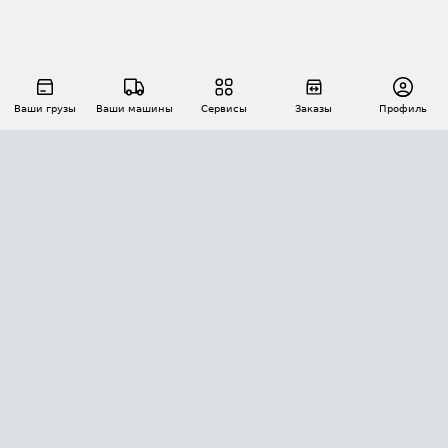
Ваши грузы
Ваши машины
Сервисы
Заказы
Профиль
АВТОМАТИЗАЦИЯ ПЕРЕВОЗОК
Площадки
Заказы
Торги
Тендеры
АТИ-Доки
GPS-мониторинг
АТИ Мессенджер
Цепочки грузов
API ATI.SU
ПОЛЕЗНОЕ
Расчет расстояний
БЕЗОПАСНОСТЬ
Академия ATI.SU
ATI.SU о безопасности
Звезды ATI.SU на вашем сайте
КОНТАКТЫ И ТАРИФЫ