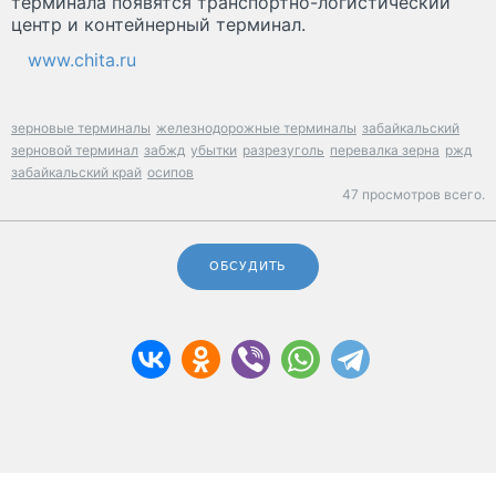
терминала появятся транспортно-логистический
центр и контейнерный терминал.
www.chita.ru
зерновые терминалы
железнодорожные терминалы
забайкальский
зерновой терминал
забжд
убытки
разрезуголь
перевалка зерна
ржд
забайкальский край
осипов
47 просмотров всего.
ОБСУДИТЬ