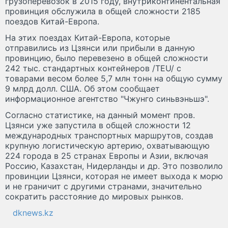
грузоперевозок в 2015 году, внутриконтинентальная
провинция обслужила в общей сложности 2185
поездов Китай-Европа.
На этих поездах Китай-Европа, которые
отправились из Цзянси или прибыли в данную
провинцию, было перевезено в общей сложности
242 тыс. стандартных контейнеров /TEU/ с
товарами весом более 5,7 млн тонн на общую сумму
9 млрд долл. США. Об этом сообщает
информационное агентство "Чжунго синьвэньшэ".
Согласно статистике, на данный момент пров.
Цзянси уже запустила в общей сложности 12
международных транспортных маршрутов, создав
крупную логистическую артерию, охватывающую
224 города в 25 странах Европы и Азии, включая
Россию, Казахстан, Нидерланды и др. Это позволило
провинции Цзянси, которая не имеет выхода к морю
и не граничит с другими странами, значительно
сократить расстояние до мировых рынков.
dknews.kz