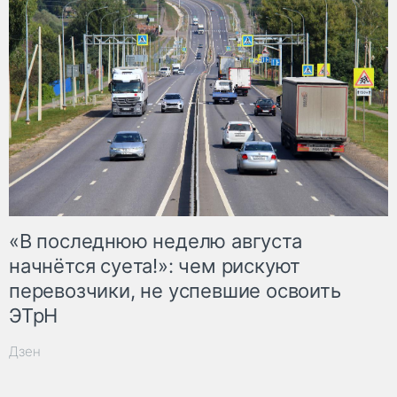
«В последнюю неделю августа
начнётся суета!»: чем рискуют
перевозчики, не успевшие освоить
ЭТрН
Дзен