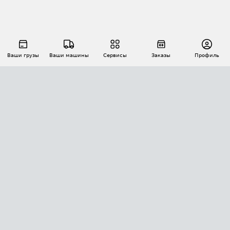
Ваши грузы
Ваши машины
Сервисы
Заказы
Профиль
АВТОМАТИЗАЦИЯ ПЕРЕВОЗОК
Площадки
Заказы
Торги
Тендеры
АТИ-Доки
GPS-мониторинг
АТИ Мессенджер
Цепочки грузов
API ATI.SU
ПОЛЕЗНОЕ
Расчет расстояний
БЕЗОПАСНОСТЬ
Академия ATI.SU
ATI.SU о безопасности
Звезды ATI.SU на вашем сайте
КОНТАКТЫ И ТАРИФЫ