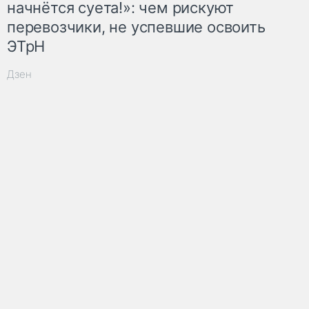
начнётся суета!»: чем рискуют
перевозчики, не успевшие освоить
ЭТрН
Дзен