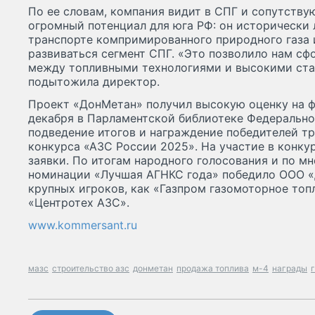
По ее словам, компания видит в СПГ и сопутств
огромный потенциал для юга РФ: он исторически
транспорте компримированного природного газа 
развиваться сегмент СПГ. «Это позволило нам с
между топливными технологиями и высокими ста
подытожила директор.
Проект «ДонМетан» получил высокую оценку на фе
декабря в Парламентской библиотеке Федерально
подведение итогов и награждение победителей т
конкурса «АЗС России 2025». На участие в конку
заявки. По итогам народного голосования и по м
номинации «Лучшая АГНКС года» победило ООО «
крупных игроков, как «Газпром газомоторное топ
«Центротех АЗС».
www.kommersant.ru
мазс
строительство азс
донметан
продажа топлива
м-4
награды