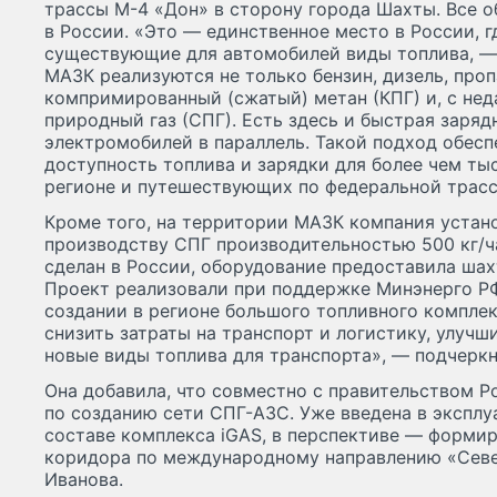
трассы М-4 «Дон» в сторону города Шахты. Все 
в России. «Это — единственное место в России, 
существующие для автомобилей виды топлива, —
МАЗК реализуются не только бензин, дизель, проп
компримированный (сжатый) метан (КПГ) и, с не
природный газ (СПГ). Есть здесь и быстрая заряд
электромобилей в параллель. Такой подход обес
доступность топлива и зарядки для более чем ты
регионе и путешествующих по федеральной трасс
Кроме того, на территории МАЗК компания устан
производству СПГ производительностью 500 кг/ч
сделан в России, оборудование предоставила ша
Проект реализовали при поддержке Минэнерго РФ
создании в регионе большого топливного комплек
снизить затраты на транспорт и логистику, улучш
новые виды топлива для транспорта», — подчеркн
Она добавила, что совместно с правительством Р
по созданию сети СПГ-АЗС. Уже введена в экспл
составе комплекса iGAS, в перспективе — форми
коридора по международному направлению «Севе
Иванова.