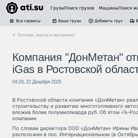
Грузы
Поиск грузов
Машины
Поиск м
Все сервисы
Ваши грузы
Добавить груз
← Топливо, масла и автохимия
Компания "ДонМетан" о
iGas в Ростовской облас
04:26, 22 Декабря 2025
В Ростовской области компания «ДонМетан» реал
строительству и развитию многотопливного авто
вложив более полумиллиарда руб. Об этом «Ъ-Ро
компании.
По словам директора ООО «ДонМетан» Ирины Ива
расположен в пос. Интернациональном (в Октябрь