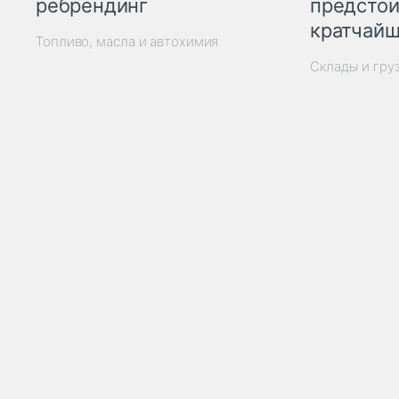
ребрендинг
предстои
кратчайш
Топливо, масла и автохимия
Склады и гру