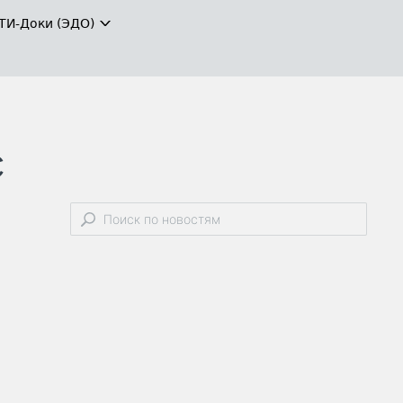
ТИ-Доки (ЭДО)
С