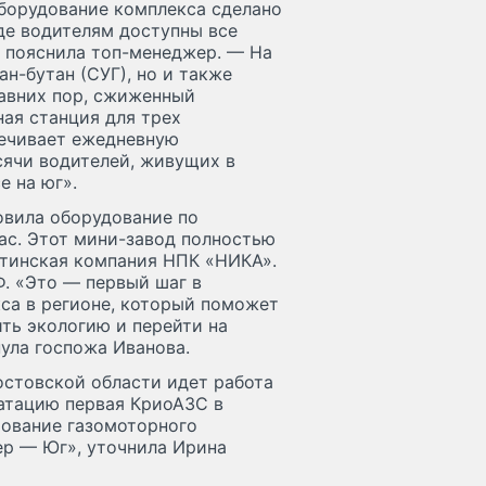
оборудование комплекса сделано
где водителям доступны все
 пояснила топ-менеджер. — На
ан-бутан (СУГ), но и также
давних пор, сжиженный
ная станция для трех
печивает ежедневную
сячи водителей, живущих в
е на юг».
овила оборудование по
ас. Этот мини-завод полностью
хтинская компания НПК «НИКА».
. «Это — первый шаг в
са в регионе, который поможет
ить экологию и перейти на
ула госпожа Иванова.
остовской области идет работа
уатацию первая КриоАЗС в
рование газомоторного
р — Юг», уточнила Ирина