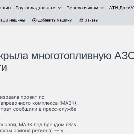
ашин
Грузовладельцам
Перевозчикам
АТИ-Доки
А
Ваши машины
Добавить машину
Заказы
ткрыла многотопливную АЗ
ти
изовала проект по
заправочного комплекса (МАЗК),
стов» сообщили в пресс-службе
новой, МАЗК под брендом iGas
ском районе региона) — у