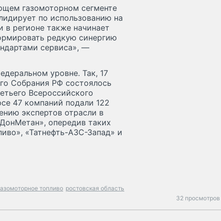
ующем газомоторном сегменте
 лидирует по использованию на
и в регионе также начинает
формировать редкую синергию
ндартами сервиса», —
деральном уровне. Так, 17
го Собрания РФ состоялось
ретьего Всероссийского
рсе 47 компаний подали 122
нению экспертов отрасли в
ДонМетан», опередив таких
ливо», «Татнефть-АЗС-Запад» и
газомоторное топливо
ростовская область
32 просмотров 