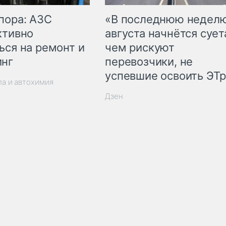
пора: АЗС
«В последнюю недел
ктивно
августа начнётся суета
ься на ремонт и
чем рискуют
инг
перевозчики, не
успевшие освоить ЭТ
ла и автохимия
Дзен