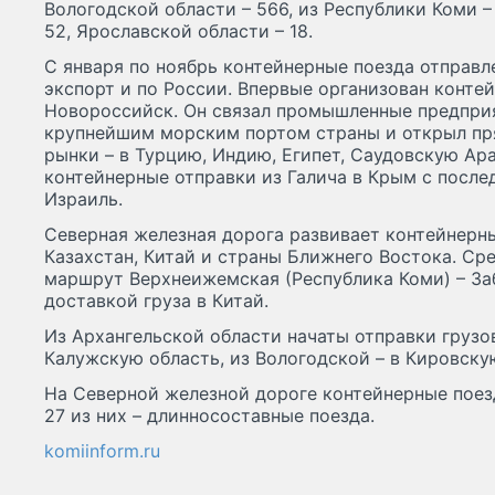
Вологодской области – 566, из Республики Коми –
52, Ярославской области – 18.
С января по ноябрь контейнерные поезда отправл
экспорт и по России. Впервые организован конте
Новороссийск. Он связал промышленные предприя
крупнейшим морским портом страны и открыл пр
рынки – в Турцию, Индию, Египет, Саудовскую Ар
контейнерные отправки из Галича в Крым с посл
Израиль.
Северная железная дорога развивает контейнерн
Казахстан, Китай и страны Ближнего Востока. Ср
маршрут Верхнеижемская (Республика Коми) – За
доставкой груза в Китай.
Из Архангельской области начаты отправки груз
Калужскую область, из Вологодской – в Кировску
На Северной железной дороге контейнерные поезд
27 из них – длинносоставные поезда.
komiinform.ru