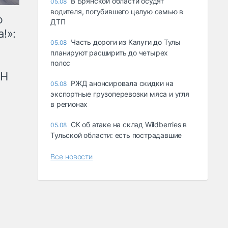
В Брянской области осудят
05.08
водителя, погубившего целую семью в
ю
ДТП
!»:
Часть дороги из Калуги до Тулы
05.08
планируют расширить до четырех
полос
рН
РЖД анонсировала скидки на
05.08
экспортные грузоперевозки мяса и угля
в регионах
СК об атаке на склад Wildberries в
05.08
Тульской области: есть пострадавшие
Все новости