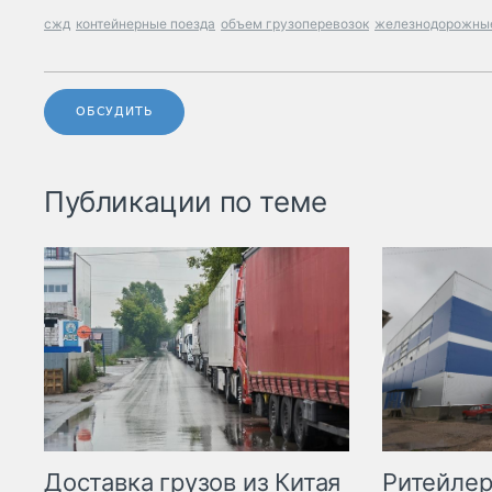
сжд
контейнерные поезда
объем грузоперевозок
железнодорожные
ОБСУДИТЬ
Публикации по теме
Ритейле
Доставка грузов из Китая