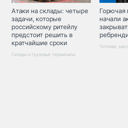
Горючая 
Атаки на склады: четыре
начали а
задачи, которые
закрыват
российскому ритейлу
ребренд
предстоит решить в
кратчайшие сроки
Топливо, мас
Склады и грузовые терминалы