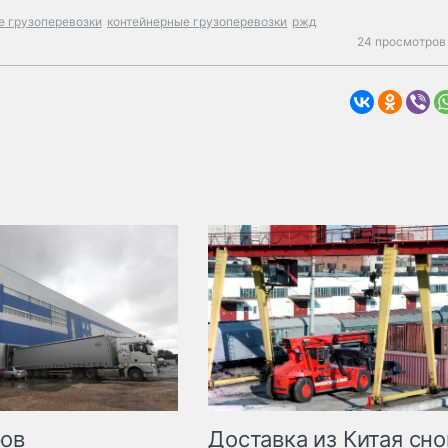
 грузоперевозки
контейнерные грузоперевозки
ржд
24 просмотров 
Доставка из Китая сно
ров