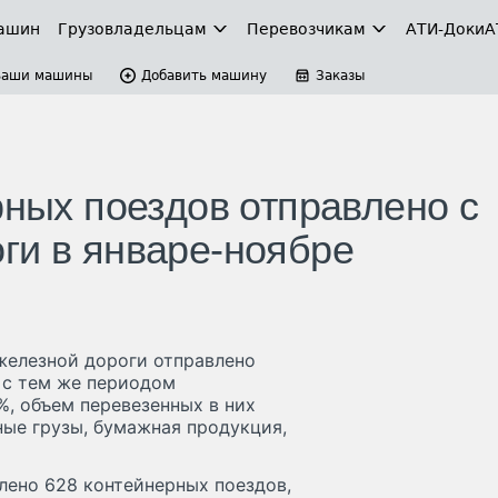
ашин
Грузовладельцам
Перевозчикам
АТИ-Доки
А
Ваши машины
Добавить машину
Заказы
рных поездов отправлено с
ги в январе-ноябре
железной дороги отправлено
и с тем же периодом
%, объем перевезенных в них
сные грузы, бумажная продукция,
лено 628 контейнерных поездов,