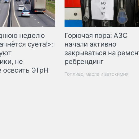
Горючая пора: АЗС
еднюю неделю
начали активно
ачнётся суета!»:
закрываться на ремон
куют
ребрендинг
ики, не
 освоить ЭТрН
Топливо, масла и автохимия