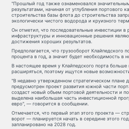
"Прошлый год также ознаменовался значительны
результатами, начиная от углубления портового к
строительства базы флота до строительства запр
экологически чистого водорода и круизного терм
Он отметил, что последовательные инвестиции в 
инфраструктуры и инновационные решения явля
достижения хороших результатов.
Предполагается, что грузооборот Клайпедского по
процента в год, а значит будет необходимость в 
В настоящее время у Клайпедского порта больше 
расширяться, поэтому ищутся новые возможност
"В недавно утвержденном стратегическом плане 
предусмотрен проект развития южной части порта
создаст новый объем портовой деятельности и по
выделена наибольшая часть инвестиционной про
евро", — говорится в сообщении.
Отмечается, что первый этап этого проекта — с
ворот — планируется начать в середине этого год
запланировано на 2028 год.