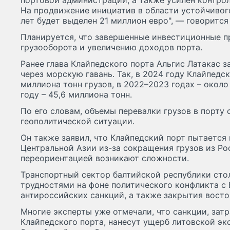
портовой администрации, а также усилен контро
На продвижение инициатив в области устойчивог
лет будет выделен 21 миллион евро", — говорится
Планируется, что завершенные инвестиционные п
грузооборота и увеличению доходов порта.
Ранее глава Клайпедского порта Альгис Латакас з
через морскую гавань. Так, в 2024 году Клайпедс
миллиона тонн грузов, в 2022–2023 годах – около
году – 45,6 миллиона тонн.
По его словам, объемы перевалки грузов в порту 
геополитической ситуации.
Он также заявил, что Клайпедский порт пытается 
Центральной Азии из-за сокращения грузов из Ро
переориентацией возникают сложности.
Транспортный сектор балтийской республики сто
трудностями на фоне политического конфликта с
антироссийских санкций, а также закрытия восто
Многие эксперты уже отмечали, что санкции, зат
Клайпедского порта, нанесут ущерб литовской эк