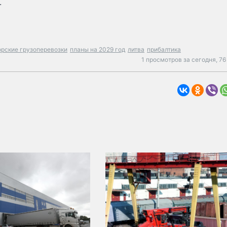
.
рские грузоперевозки
планы на 2029 год
литва
прибалтика
1 просмотров за сегодня,
76