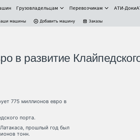
ашин
Грузовладельцам
Перевозчикам
АТИ-Доки
А
Ваши машины
Добавить машину
Заказы
ро в развитие Клайпедског
рует 775 миллионов евро в
дского порта.
 Латакаса, прошлый год был
ионов тонн.