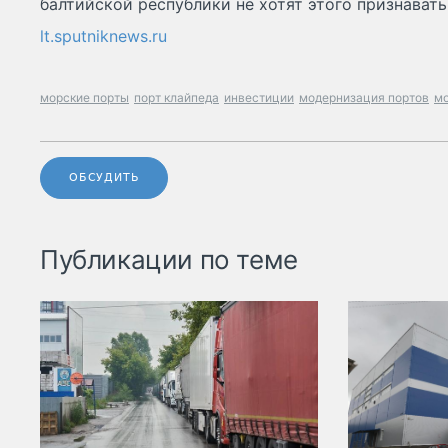
балтийской республики не хотят этого признавать
lt.sputniknews.ru
морские порты
порт клайпеда
инвестиции
модернизация портов
мо
ОБСУДИТЬ
Публикации по теме