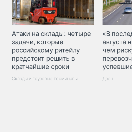
Атаки на склады: четыре
«В посл
задачи, которые
августа н
российскому ритейлу
чем рис
предстоит решить в
перевозч
кратчайшие сроки
успевшие
Склады и грузовые терминалы
Дзен