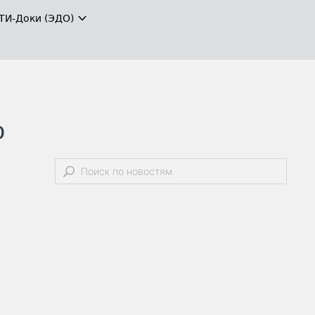
ТИ-Доки (ЭДО)
о