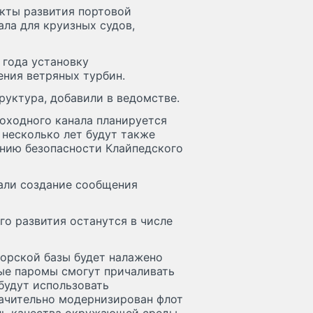
кты развития портовой
ла для круизных судов,
 года установку
ения ветряных турбин.
уктура, добавили в ведомстве.
оходного канала планируется
 несколько лет будут также
нию безопасности Клайпедского
али создание сообщения
го развития останутся в числе
морской базы будет налажено
ые паромы смогут причаливать
будут использовать
начительно модернизирован флот