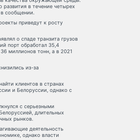
ль качества окружающей среды.
о развития в течение четырех
 в сообщении.
роекты приведут к росту
аявлял о спаде транзита грузов
кий порт обработал 35,4
 36 миллионов тонн, а в 2021
снизились из-за
найти клиентов в странах
ссии и Белоруссии, однако с
лкнулся с серьезными
 Белоруссией, длительных
чных рынков.
рагивающие деятельность
ономике, однако власти