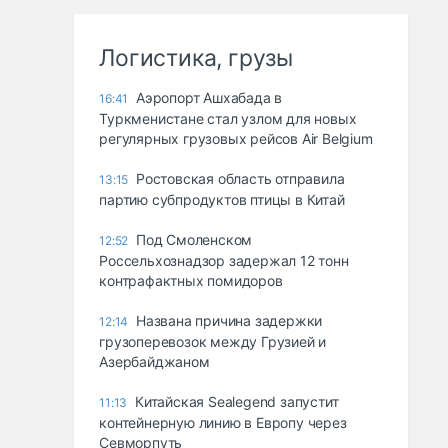
Логистика, грузы
Аэропорт Ашхабада в
16:41
Туркменистане стал узлом для новых
регулярных грузовых рейсов Air Belgium
Ростовская область отправила
13:15
партию субпродуктов птицы в Китай
Под Смоленском
12:52
Россельхознадзор задержал 12 тонн
контрафактных помидоров
Названа причина задержки
12:14
грузоперевозок между Грузией и
Азербайджаном
Китайская Sealegend запустит
11:13
контейнерную линию в Европу через
Севморпуть