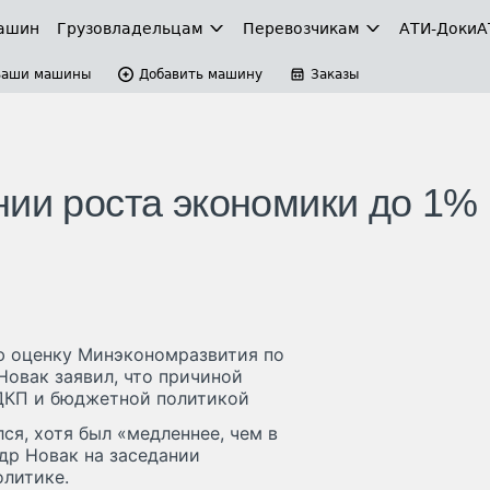
ашин
Грузовладельцам
Перевозчикам
АТИ-Доки
А
Ваши машины
Добавить машину
Заказы
нии роста экономики до 1% 
ю оценку Минэкономразвития по
Новак заявил, что причиной
 ДКП и бюджетной политикой
ся, хотя был «медленнее, чем в
др Новак на заседании
литике.