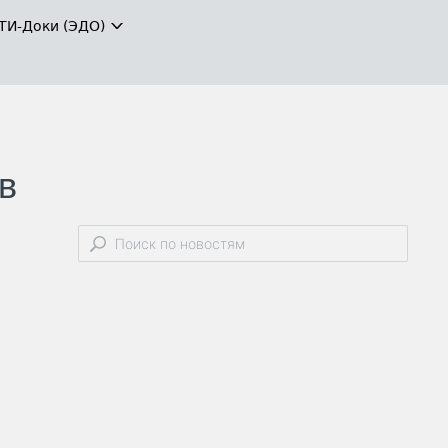
ТИ-Доки (ЭДО)
в