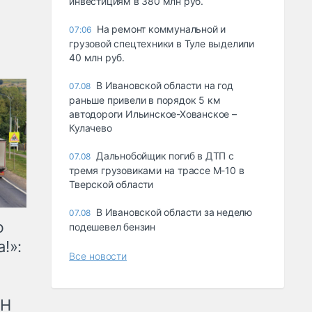
инвестициям в 380 млн руб.
На ремонт коммунальной и
07:06
грузовой спецтехники в Туле выделили
40 млн руб.
В Ивановской области на год
07.08
раньше привели в порядок 5 км
автодороги Ильинское-Хованское –
Кулачево
Дальнобойщик погиб в ДТП с
07.08
тремя грузовиками на трассе М-10 в
Тверской области
В Ивановской области за неделю
07.08
ю
подешевел бензин
!»:
Все новости
рН