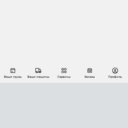
Ваши грузы
Ваши машины
Сервисы
Заказы
Профиль
АВТОМАТИЗАЦИЯ ПЕРЕВОЗОК
Площадки
Заказы
Торги
Тендеры
АТИ-Доки
GPS-мониторинг
АТИ Мессенджер
Цепочки грузов