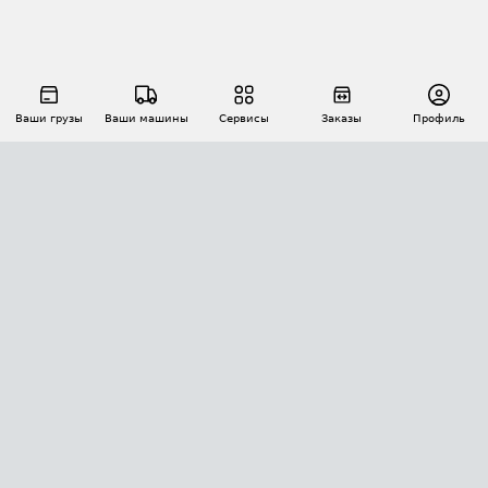
Ваши грузы
Ваши машины
Сервисы
Заказы
Профиль
АВТОМАТИЗАЦИЯ ПЕРЕВОЗОК
Площадки
Заказы
Торги
Тендеры
АТИ-Доки
GPS-мониторинг
АТИ Мессенджер
Цепочки грузов
API ATI.SU
ПОЛЕЗНОЕ
Расчет расстояний
БЕЗОПАСНОСТЬ
Академия ATI.SU
ATI.SU о безопасности
Звезды ATI.SU на вашем сайте
КОНТАКТЫ И ТАРИФЫ