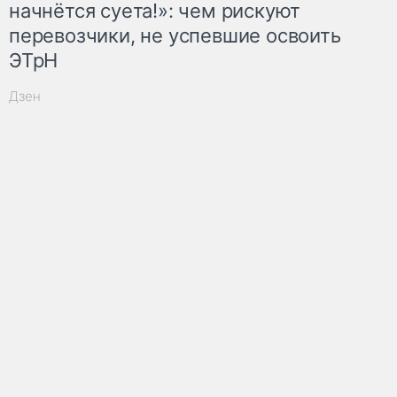
начнётся суета!»: чем рискуют
перевозчики, не успевшие освоить
ЭТрН
Дзен