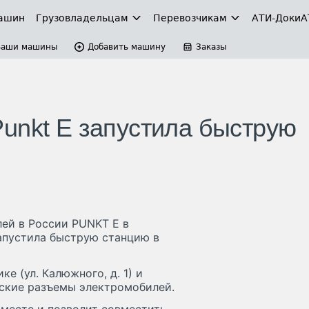
ашин
Грузовладельцам
Перевозчикам
АТИ-Доки
А
Ваши машины
Добавить машину
Заказы
unkt E запустила быструю
лей в России PUNKT E в
апустила быструю станцию в
е (ул. Калюжного, д. 1) и
ские разъемы электромобилей.