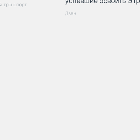
успевшие освоить ЭТ
й транспорт
Дзен