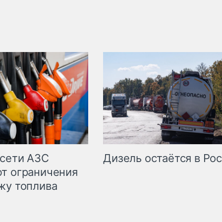
сети АЗС
Дизель остаётся в Ро
т ограничения
жу топлива