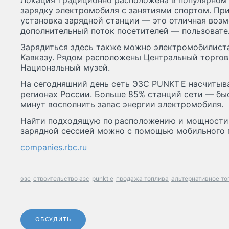
Локация традиционно расположена в популярном 
зарядку электромобиля с занятиями спортом. При
установка зарядной станции — это отличная воз
дополнительный поток посетителей — пользовате
Зарядиться здесь также можно электромобилист
Кавказу. Рядом расположены Центральный торгов
Национальный музей.
На сегодняшний день сеть ЭЗС PUNKT Е насчитыва
регионах России. Больше 85% станций сети — быс
минут восполнить запас энергии электромобиля.
Найти подходящую по расположению и мощности 
зарядной сессией можно с помощью мобильного 
companies.rbc.ru
эзс
строительство азс
punkt e
продажа топлива
альтернативное то
ОБСУДИТЬ