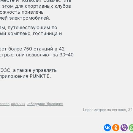
месте и позволит совместить
 этом для спортивных клубов
можность привлечь
лей электромобилей.
ам, путешествующим по
ый комплекс, гостиница и
ет более 750 станций в 42
трые, они позволяют за 30–40
ЭЗС, а также управлять
приложения PUNKT E.
пливо
нальчик
кабардино-балкария
1 просмотров за сегодня,
32