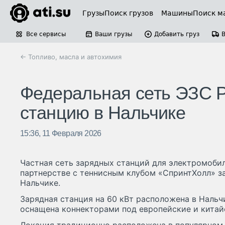
Грузы
Поиск грузов
Машины
Поиск м
Все сервисы
Ваши грузы
Добавить груз
← Топливо, масла и автохимия
Федеральная сеть ЭЗС P
станцию в Нальчике
15:36, 11 Февраля 2026
Частная сеть зарядных станций для электромоби
партнерстве с теннисным клубом «СпринтХолл» з
Нальчике.
Зарядная станция на 60 кВт расположена в Нальчик
оснащена коннекторами под европейские и китай