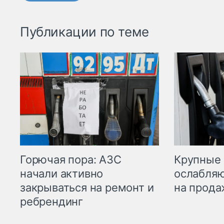
Публикации по теме
Горючая пора: АЗС
Крупные 
начали активно
ослабляю
закрываться на ремонт и
на прода
ребрендинг