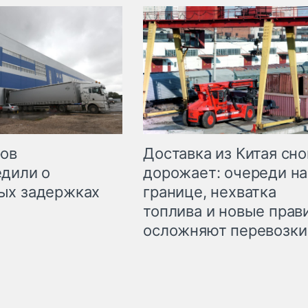
Доставка из Китая сно
ров
дорожает: очереди на
дили о
границе, нехватка
ых задержках
топлива и новые прав
осложняют перевозки