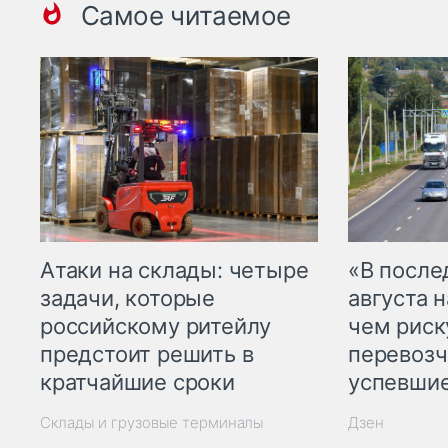
Самое читаемое
Атаки на склады: четыре
«В посл
задачи, которые
августа н
российскому ритейлу
чем рис
предстоит решить в
перевозч
кратчайшие сроки
успевшие
Склады и грузовые терминалы
Дзен