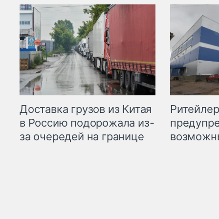
Ритейле
Доставка грузов из Китая
предупре
в Россию подорожала из-
возможн
за очередей на границе