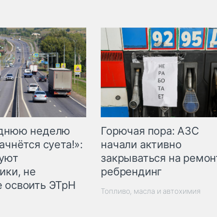
Горючая пора: АЗС
еднюю неделю
начали активно
ачнётся суета!»:
закрываться на ремон
куют
ребрендинг
ики, не
 освоить ЭТрН
Топливо, масла и автохимия