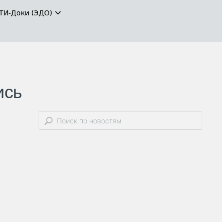
ТИ-Доки (ЭДО)
ись