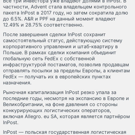
Все три инвестора уже владеют долями в InPost. В
частности, Advent стала владельцем контрольного
пакета InPost в 2017 году, но затем сократила долю
до 6.5%. A&R и PPF на данный момент владеют
12.49% и 28.75% соответственно.
После завершения сделки InPost сохранит
самостоятельный статус, действующую систему
корпоративного управления и штаб-квартиру в
Польше. В рамках сделки компания объединит
глобальную сеть FedEx с собственной
инфраструктурой постаматов, позволив продавцам
отправлять посылки за пределы Европы, а клиентам
FedEx — получать их в европейских пунктах
назначения.
Рыночная капитализация InPost резко упала за
последние годы, несмотря на экспансию в Европе и
Великобритании, на фоне давления со стороны
конкурирующих логистических операторов,
включая Allegro. eu SA, которая является партнёром
InPost.
InPost — польская государственная логистическая