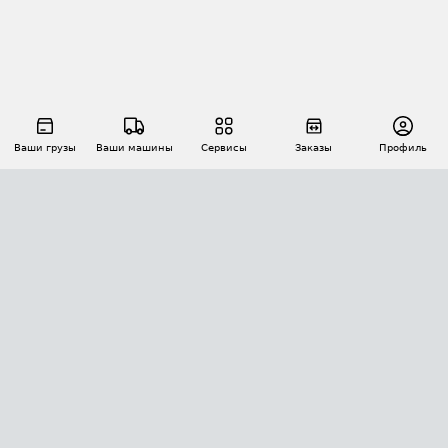
Ваши грузы
Ваши машины
Сервисы
Заказы
Профиль
АВТОМАТИЗАЦИЯ ПЕРЕВОЗОК
Площадки
Заказы
Торги
Тендеры
АТИ-Доки
GPS-мониторинг
АТИ Мессенджер
Цепочки грузов
API ATI.SU
ПОЛЕЗНОЕ
Расчет расстояний
БЕЗОПАСНОСТЬ
Академия ATI.SU