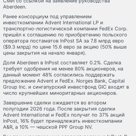
СМИ со ссылкой на заявление руководства
Aberdeen.
Ранее консорциум под управлением
инвесткомпании Advent International LP и
транспортно-логистической компании FedEx Corp.
пришёл к соглашению по приобретению польского
оператора постаматов InPost SA за 7.8 млрд евро
($9.3 млрд) по цене 15.6 евро за акцию (50% выше
цены закрытия на начало января).
Доля Aberdeen в InPost составляет 0.2%. Сделка
требует одобрения не менее 80% акционеров, на
данный момент 48% согласились поддержать
предложение Advent и FedEx. Norges Bank, Capital
Group Inc. и сингапурский инвестфонд GIC входят в
число крупнейших миноритарных акционеров.
Завершение сделки ожидается во втором
полугодии 2026 года. После закрытия сделки
Advent International и FedEx получат по 37% акций
InPost, 16% будет принадлежать инвесткомпании
A&R, а 10% — чешской PPF Group NV.