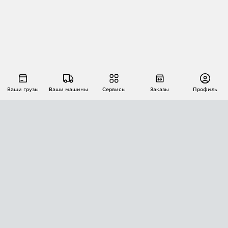
Ваши грузы
Ваши машины
Сервисы
Заказы
Профиль
АВТОМАТИЗАЦИЯ ПЕРЕВОЗОК
Площадки
Заказы
Торги
Тендеры
АТИ-Доки
GPS-мониторинг
АТИ Мессенджер
Цепочки грузов
API ATI.SU
ПОЛЕЗНОЕ
Расчет расстояний