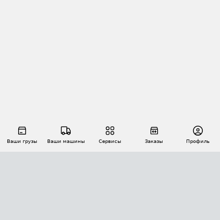
Ваши грузы
Ваши машины
Сервисы
Заказы
Профиль
АВТОМАТИЗАЦИЯ ПЕРЕВОЗОК
Площадки
Заказы
Торги
Тендеры
АТИ-Доки