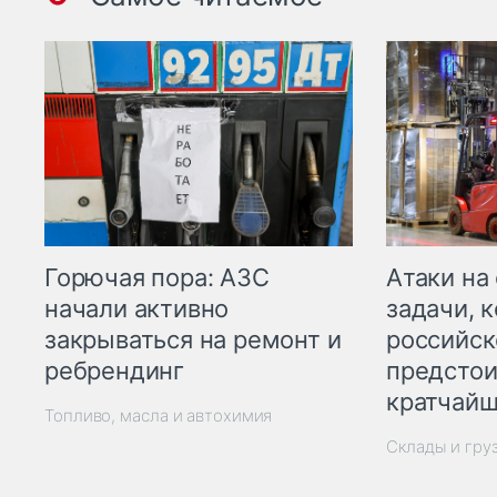
Горючая пора: АЗС
Атаки на
начали активно
задачи, 
закрываться на ремонт и
российск
ребрендинг
предстои
кратчайш
Топливо, масла и автохимия
Склады и гру