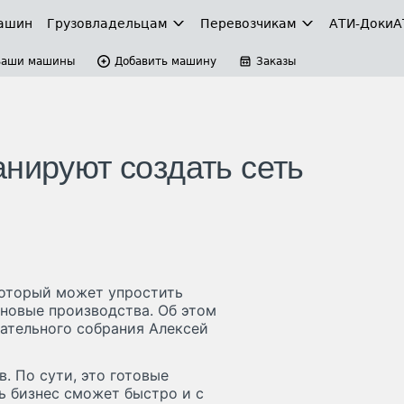
ашин
Грузовладельцам
Перевозчикам
АТИ-Доки
А
Ваши машины
Добавить машину
Заказы
нируют создать сеть
который может упростить
 новые производства. Об этом
дательного собрания Алексей
. По сути, это готовые
ь бизнес сможет быстро и с