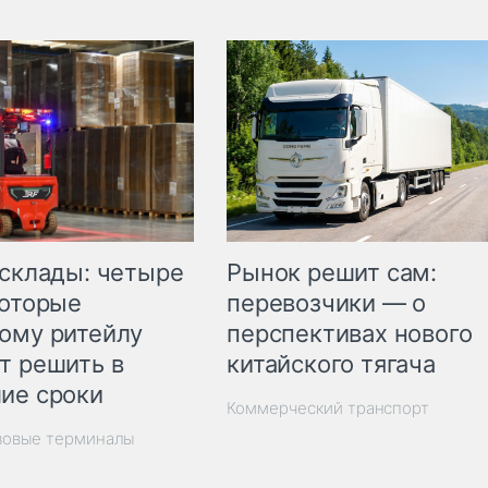
Рынок решит сам:
 склады: четыре
перевозчики — о
которые
перспективах нового
ому ритейлу
китайского тягача
т решить в
ие сроки
Коммерческий транспорт
зовые терминалы