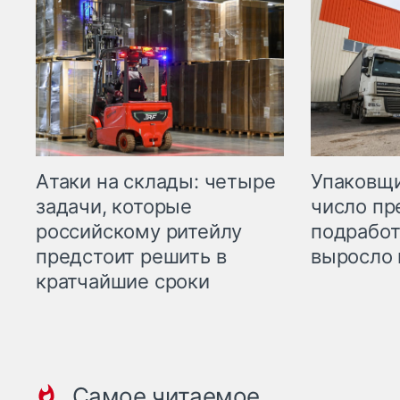
Атаки на склады: четыре
Упаковщи
задачи, которые
число пр
российскому ритейлу
подработ
предстоит решить в
выросло 
кратчайшие сроки
Самое читаемое