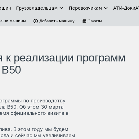
ашин
Грузовладельцам
Перевозчикам
АТИ-Доки
А
Ваши машины
Добавить машину
Заказы
 к реализации программ
 В50
рограммы по производству
ла B50. Об этом 30 марта
емя официального визита в
ива. В этом году мы будем
асла и сейчас мы увеличиваем