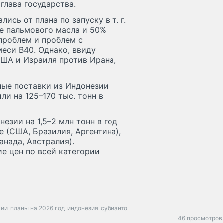
глава государства.
ись от плана по запуску в т. г.
ве пальмового масла и 50%
 проблем и проблем с
еси B40. Однако, ввиду
США и Израиля против Ирана,
ные поставки из Индонезии
ли на 125–170 тыс. тонн в
езии на 1,5–2 млн тонн в год
 (США, Бразилия, Аргентина),
анада, Австралия).
е цен по всей категории
гии
планы на 2026 год
индонезия
субианто
46 просмотров 