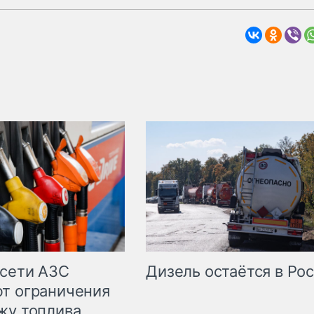
сети АЗС
Дизель остаётся в Ро
т ограничения
жу топлива