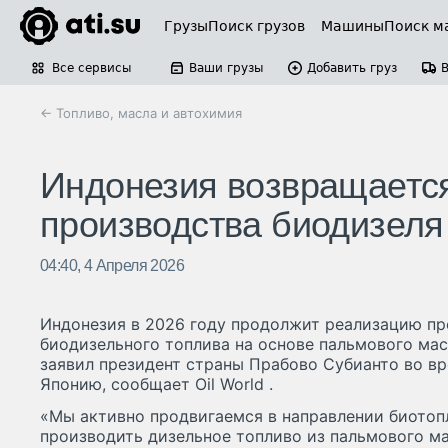
Грузы
Поиск грузов
Машины
Поиск м
Все сервисы
Ваши грузы
Добавить груз
← Топливо, масла и автохимия
Индонезия возвращается
производства биодизеля
04:40, 4 Апреля 2026
Индонезия в 2026 году продолжит реализацию п
биодизельного топлива на основе пальмового мас
заявил президент страны Прабово Субианто во вр
Японию, сообщает Oil World .
«Мы активно продвигаемся в направлении биотопл
производить дизельное топливо из пальмового м