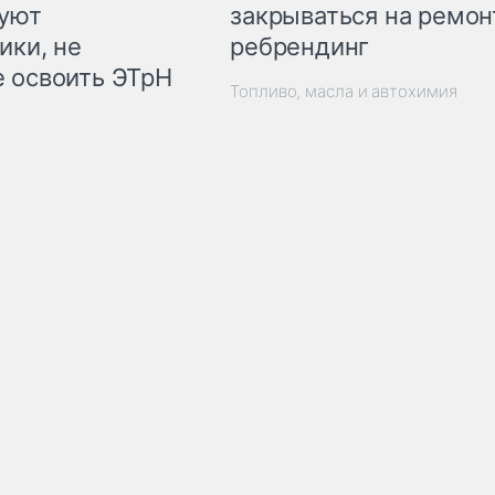
закрываться на ремон
куют
ребрендинг
ики, не
 освоить ЭТрН
Топливо, масла и автохимия