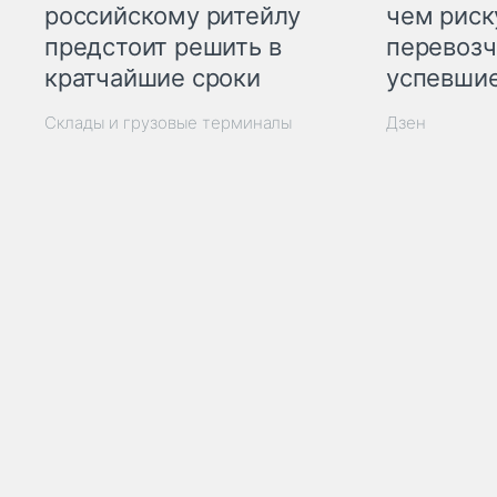
российскому ритейлу
чем рис
предстоит решить в
перевозч
кратчайшие сроки
успевшие
Склады и грузовые терминалы
Дзен