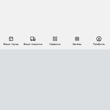
Ваши грузы
Ваши машины
Сервисы
Заказы
Профиль
АВТОМАТИЗАЦИЯ ПЕРЕВОЗОК
Площадки
Заказы
Торги
Тендеры
АТИ-Доки
GPS-мониторинг
АТИ Мессенджер
Цепочки грузов
API ATI.SU
ПОЛЕЗНОЕ
Расчет расстояний