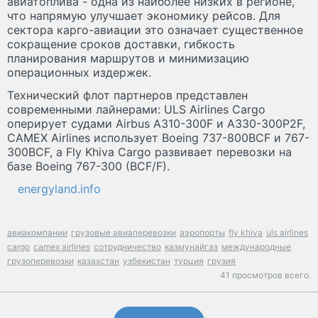
авиатоплива - одна из наиболее низких в регионе,
что напрямую улучшает экономику рейсов. Для
сектора карго-авиации это означает существенное
сокращение сроков доставки, гибкость
планирования маршрутов и минимизацию
операционных издержек.
Технический флот партнеров представлен
современными лайнерами: ULS Airlines Cargo
оперирует судами Airbus A310-300F и A330-300P2F,
CAMEX Airlines использует Boeing 737-800BCF и 767-
300BCF, а Fly Khiva Cargo развивает перевозки на
базе Boeing 767-300 (BCF/F).
energyland.info
авиакомпании
грузовые авиаперевозки
аэропорты
fly khiva
uls airlines
cargo
camex airlines
сотрудничество
казмунайгаз
международные
грузоперевозки
казахстан
узбекистан
турция
грузия
41 просмотров всего.