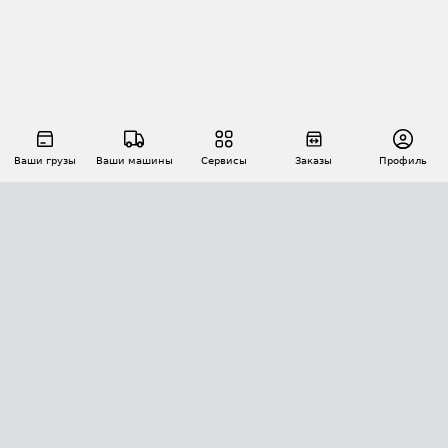
Ваши грузы
Ваши машины
Сервисы
Заказы
Профиль
АВТОМАТИЗАЦИЯ ПЕРЕВОЗОК
Площадки
Заказы
Торги
Тендеры
АТИ-Доки
GPS-мониторинг
АТИ Мессенджер
Цепочки грузов
API ATI.SU
ПОЛЕЗНОЕ
Расчет расстояний
БЕЗОПАСНОСТЬ