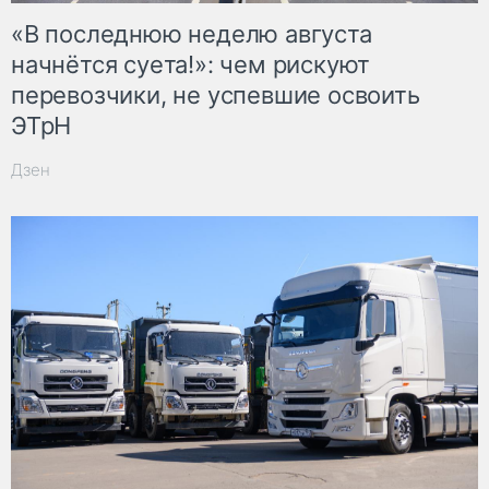
«В последнюю неделю августа
начнётся суета!»: чем рискуют
перевозчики, не успевшие освоить
ЭТрН
Дзен