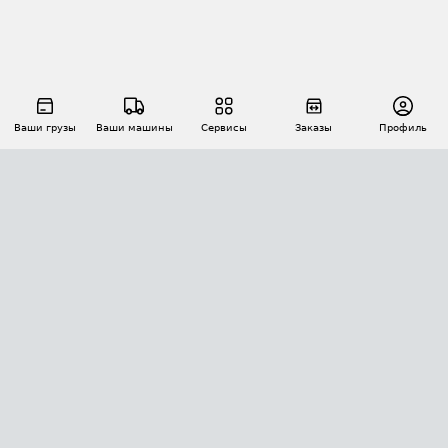
Ваши грузы
Ваши машины
Сервисы
Заказы
Профиль
АВТОМАТИЗАЦИЯ ПЕРЕВОЗОК
Площадки
Заказы
Торги
Тендеры
АТИ-Доки
GPS-мониторинг
АТИ Мессенджер
Цепочки грузов
API ATI.SU
ПОЛЕЗНОЕ
Расчет расстояний
БЕЗОПАСНОСТЬ
Академия ATI.SU
ATI.SU о безопасности