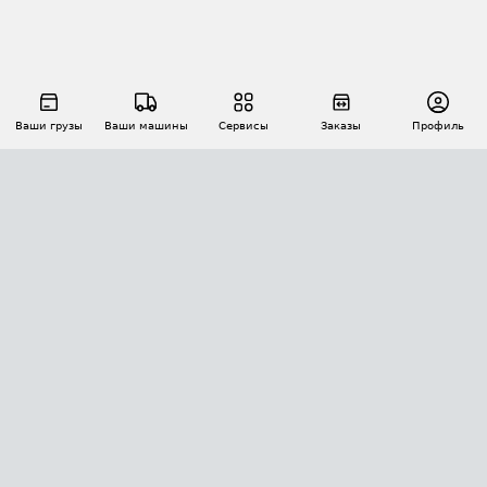
Ваши грузы
Ваши машины
Сервисы
Заказы
Профиль
АВТОМАТИЗАЦИЯ ПЕРЕВОЗОК
Площадки
Заказы
Торги
Тендеры
АТИ-Доки
GPS-мониторинг
АТИ Мессенджер
Цепочки грузов
API ATI.SU
ПОЛЕЗНОЕ
Расчет расстояний
БЕЗОПАСНОСТЬ
Академия ATI.SU
ATI.SU о безопасности
Звезды ATI.SU на вашем сайте
КОНТАКТЫ И ТАРИФЫ