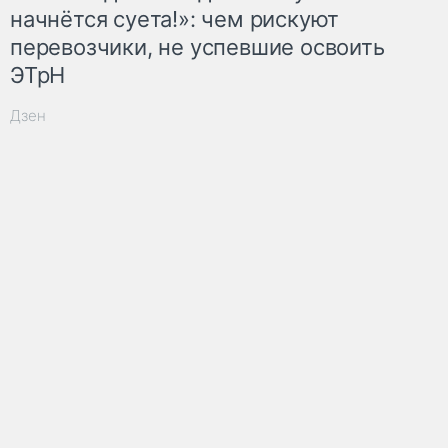
начнётся суета!»: чем рискуют
перевозчики, не успевшие освоить
ЭТрН
Дзен