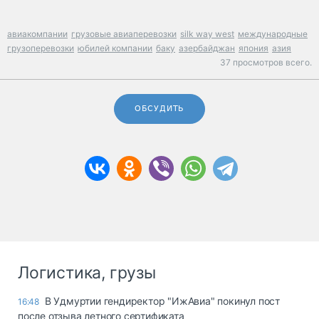
авиакомпании
грузовые авиаперевозки
silk way west
международные
грузоперевозки
юбилей компании
баку
азербайджан
япония
азия
37 просмотров всего.
ОБСУДИТЬ
Логистика, грузы
В Удмуртии гендиректор "ИжАвиа" покинул пост
16:48
после отзыва летного сертификата