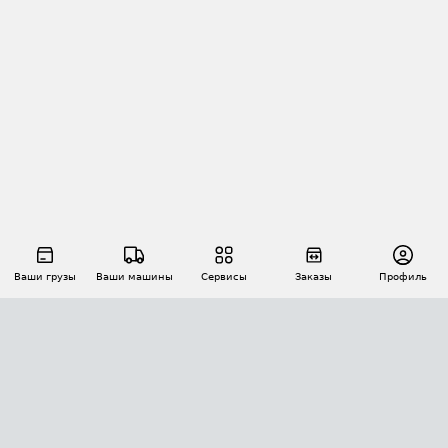
Ваши грузы
Ваши машины
Сервисы
Заказы
Профиль
АВТОМАТИЗАЦИЯ ПЕРЕВОЗОК
Площадки
Заказы
Торги
Тендеры
АТИ-Доки
GPS-мониторинг
АТИ Мессенджер
Цепочки грузов