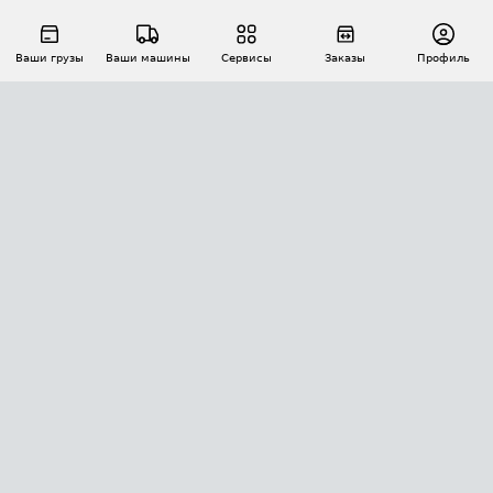
Ваши грузы
Ваши машины
Сервисы
Заказы
Профиль
АВТОМАТИЗАЦИЯ ПЕРЕВОЗОК
Площадки
Заказы
Торги
Тендеры
АТИ-Доки
GPS-мониторинг
АТИ Мессенджер
Цепочки грузов
API ATI.SU
ПОЛЕЗНОЕ
Расчет расстояний
БЕЗОПАСНОСТЬ
Академия ATI.SU
ATI.SU о безопасности
Звезды ATI.SU на вашем сайте
КОНТАКТЫ И ТАРИФЫ
Памятка по проверке контрагентов
Индекс ATI.SU FTL РФ
О системе ATI.SU
Светофор+
Средние ставки
ИНФОРМАЦИЯ
Контактная информация