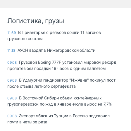
Логистика, грузы
В Приангарье с рельсов сошли 11 вагонов
11:39
грузового состава
АУСН вводят в Нижегородской области
11:18
Грузовой Boeing 777F установил мировой рекорд,
09.08
пролетев без посадки 19 часов с одним паллетом
В Удмуртии гендиректор "ИжАвиа" покинул пост
09.08
после отзыва летного сертификата
В Восточной Сибири объем контейнерных
09.08
грузоперевозок по ж/д в январе-июле вырос на 7,7%
Экспорт яблок из Турции в Россию подскочил
09.08
почти в четыре раза