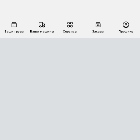
Ваши грузы
Ваши машины
Сервисы
Заказы
Профиль
АВТОМАТИЗАЦИЯ ПЕРЕВОЗОК
Площадки
Заказы
Торги
Тендеры
АТИ-Доки
GPS-мониторинг
АТИ Мессенджер
Цепочки грузов
API ATI.SU
ПОЛЕЗНОЕ
Расчет расстояний
БЕЗОПАСНОСТЬ
Академия ATI.SU
ATI.SU о безопасности
Звезды ATI.SU на вашем сайте
КОНТАКТЫ И ТАРИФЫ
Памятка по проверке контрагентов