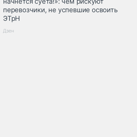
начнётся суета!»: чем рискуют
перевозчики, не успевшие освоить
ЭТрН
Дзен