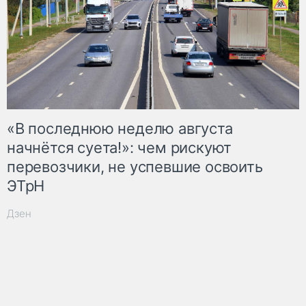
«В последнюю неделю августа
начнётся суета!»: чем рискуют
перевозчики, не успевшие освоить
ЭТрН
Дзен