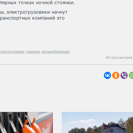
улярных точках ночной стоянки.
ы, электрогрузовики начнут
 транспортных компаний это
ктрогрузовики
новинки
великобритания
40 просмотров 