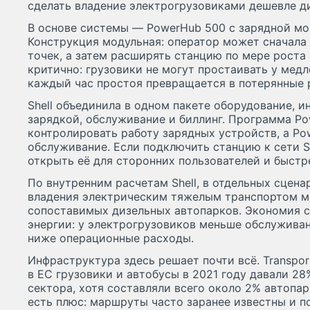
сделать владение электрогрузовиками дешевле д
В основе системы — PowerHub 500 с зарядной мо
Конструкция модульная: оператор может сначала
точек, а затем расширять станцию по мере роста 
критично: грузовики не могут простаивать у медл
каждый час простоя превращается в потерянные 
Shell объединила в одном пакете оборудование, и
зарядкой, обслуживание и биллинг. Программа P
контролировать работу зарядных устройств, а Po
обслуживание. Если подключить станцию к сети S
открыть её для сторонних пользователей и быстр
По внутренним расчетам Shell, в отдельных сцен
владения электрическим тяжелым транспортом мо
сопоставимых дизельных автопарков. Экономия с
энергии: у электрогрузовиков меньше обслуживан
ниже операционные расходы.
Инфраструктура здесь решает почти всё. Transpor
в ЕС грузовики и автобусы в 2021 году давали 2
сектора, хотя составляли всего около 2% автопар
есть плюс: маршруты часто заранее известны и п