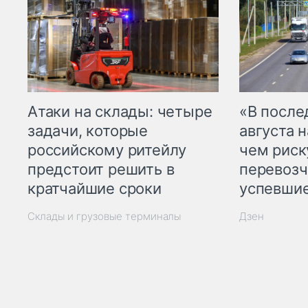
Атаки на склады: четыре
«В посл
задачи, которые
августа н
российскому ритейлу
чем рис
предстоит решить в
перевозч
кратчайшие сроки
успевшие
Склады и грузовые терминалы
Дзен