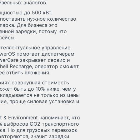
изельных аналогов.
щностью до 500 кВт.
 поставить нужное количество
парка. Для бизнеса это
енной зарядки, потому что
рейсы.
нтеллектуальное управление
owerOS помогает диспетчерам
werCare закрывает сервис и
hell Recharge, оператор сможет
ее отбить вложения.
ариях совокупная стоимость
жет быть до 10% ниже, чем у
кладывается не только из цены
ие, проще силовая установка и
t & Environment напоминает, что
8% выбросов CO2 транспортного
ка. Но для грузовых перевозок
овторяются, значит зарядки