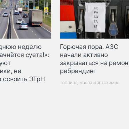
Горючая пора: АЗС
еднюю неделю
начали активно
ачнётся суета!»:
закрываться на ремон
куют
ребрендинг
ики, не
 освоить ЭТрН
Топливо, масла и автохимия