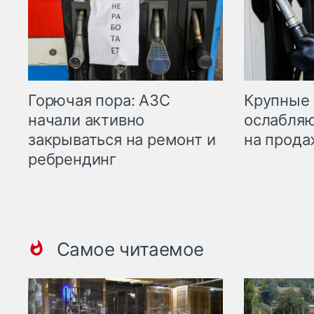
Горючая пора: АЗС
Крупные 
начали активно
ослабляю
закрываться на ремонт и
на прода
ребрендинг
Самое читаемое