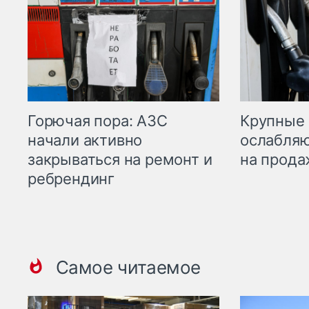
Горючая пора: АЗС
Крупные 
начали активно
ослабляю
закрываться на ремонт и
на прода
ребрендинг
Самое читаемое