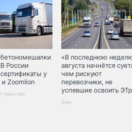
 бетономешалки
«В последнюю недел
 В России
августа начнётся суета
 сертификаты у
чем рискуют
 и Zoomlion
перевозчики, не
успевшие освоить ЭТ
й транспорт
Дзен