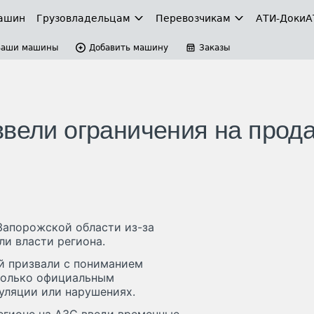
ашин
Грузовладельцам
Перевозчикам
АТИ-Доки
А
Ваши машины
Добавить машину
Заказы
ввели ограничения на прод
Запорожской области из-за
и власти региона.
й призвали с пониманием
только официальным
уляции или нарушениях.