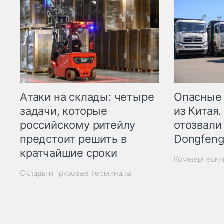
Опасные
Атаки на склады: четыре
из Китая.
задачи, которые
отозвали
российскому ритейлу
Dongfeng
предстоит решить в
кратчайшие сроки
Коммерчески
Склады и грузовые терминалы