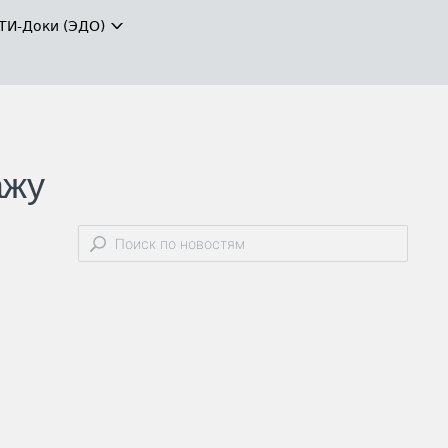
ТИ-Доки (ЭДО)
ажу