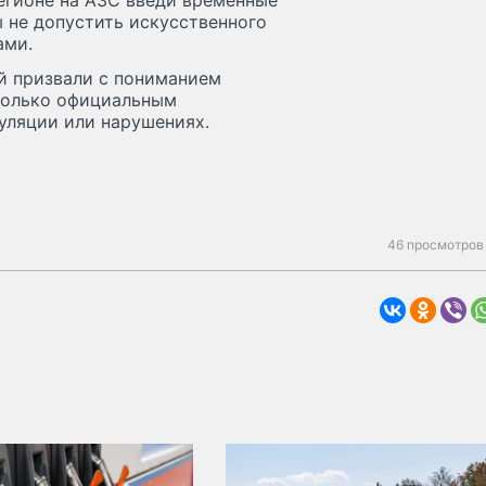
егионе на АЗС введи временные
ы не допустить искусственного
ами.
й призвали с пониманием
только официальным
уляции или нарушениях.
46 просмотров 