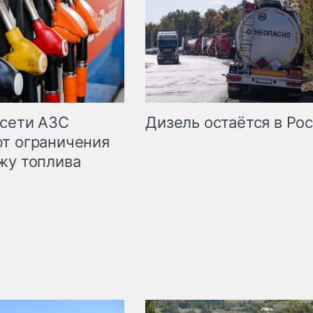
сети АЗС
Дизель остаётся в Ро
т ограничения
жу топлива