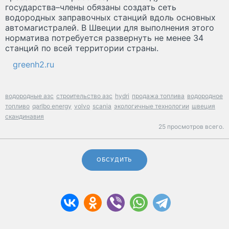
государства–члены обязаны создать сеть
водородных заправочных станций вдоль основных
автомагистралей. В Швеции для выполнения этого
норматива потребуется развернуть не менее 34
станций по всей территории страны.
greenh2.ru
водородные азс
строительство азс
hydri
продажа топлива
водородное
топливо
qarlbo energy
volvo
scania
экологичные технологии
швеция
скандинавия
25 просмотров всего.
ОБСУДИТЬ