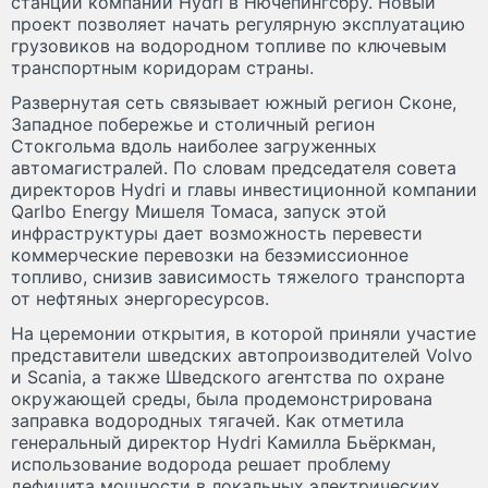
станции компании Hydri в Нючёпингсбру. Новый
проект позволяет начать регулярную эксплуатацию
грузовиков на водородном топливе по ключевым
транспортным коридорам страны.
Развернутая сеть связывает южный регион Сконе,
Западное побережье и столичный регион
Стокгольма вдоль наиболее загруженных
автомагистралей. По словам председателя совета
директоров Hydri и главы инвестиционной компании
Qarlbo Energy Мишеля Томаса, запуск этой
инфраструктуры дает возможность перевести
коммерческие перевозки на безэмиссионное
топливо, снизив зависимость тяжелого транспорта
от нефтяных энергоресурсов.
На церемонии открытия, в которой приняли участие
представители шведских автопроизводителей Volvo
и Scania, а также Шведского агентства по охране
окружающей среды, была продемонстрирована
заправка водородных тягачей. Как отметила
генеральный директор Hydri Камилла Бьёркман,
использование водорода решает проблему
дефицита мощности в локальных электрических