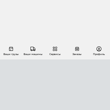
Ваши грузы
Ваши машины
Сервисы
Заказы
Профиль
АВТОМАТИЗАЦИЯ ПЕРЕВОЗОК
Площадки
Заказы
Торги
Тендеры
АТИ-Доки
GPS-мониторинг
АТИ Мессенджер
Цепочки грузов
API ATI.SU