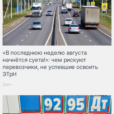
«В последнюю неделю августа
начнётся суета!»: чем рискуют
перевозчики, не успевшие освоить
ЭТрН
Дзен