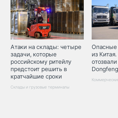
Опасные
Атаки на склады: четыре
из Китая.
задачи, которые
отозвали
российскому ритейлу
Dongfeng
предстоит решить в
кратчайшие сроки
Коммерчески
Склады и грузовые терминалы