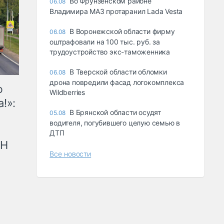
Во Фрунзенском районе
06.08
Владимира МАЗ протаранил Lada Vesta
В Воронежской области фирму
06.08
оштрафовали на 100 тыс. руб. за
трудоустройство экс-таможенника
В Тверской области обломки
06.08
дрона повредили фасад логокомплекса
ю
Wildberries
!»:
В Брянской области осудят
05.08
водителя, погубившего целую семью в
ДТП
рН
Все новости