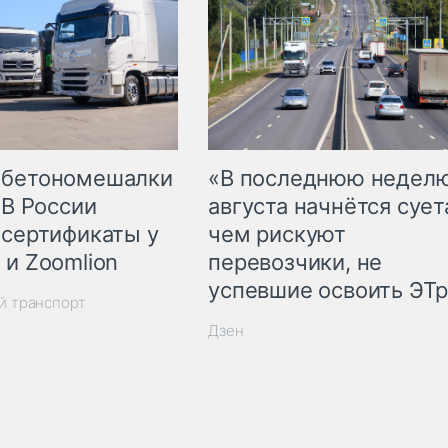
 бетономешалки
«В последнюю недел
 В России
августа начнётся суета
 сертификаты у
чем рискуют
 и Zoomlion
перевозчики, не
успевшие освоить ЭТ
й транспорт
Дзен