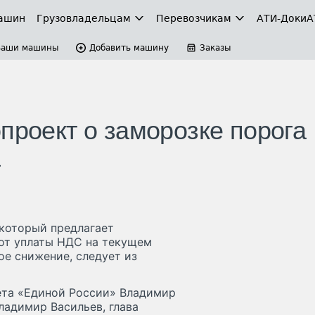
ашин
Грузовладельцам
Перевозчикам
АТИ-Доки
А
Ваши машины
Добавить машину
Заказы
проект о заморозке порога
а
 который предлагает
от уплаты НДС на текущем
ое снижение, следует из
ета «Единой России» Владимир
ладимир Васильев, глава