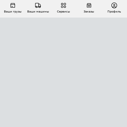
Ваши грузы
Ваши машины
Сервисы
Заказы
Профиль
АВТОМАТИЗАЦИЯ ПЕРЕВОЗОК
Площадки
Заказы
Торги
Тендеры
АТИ-Доки
GPS-мониторинг
АТИ Мессенджер
Цепочки грузов
API ATI.SU
ПОЛЕЗНОЕ
Расчет расстояний
БЕЗОПАСНОСТЬ
Академия ATI.SU
ATI.SU о безопасности
Звезды ATI.SU на вашем сайте
КОНТАКТЫ И ТАРИФЫ
Памятка по проверке контрагентов
Индекс ATI.SU FTL РФ
О системе ATI.SU
Светофор+
Средние ставки
ИНФОРМАЦИЯ
Контактная информация
Страхование
Выгодные направления