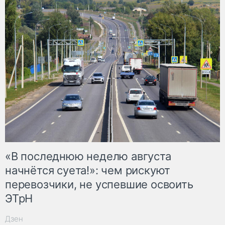
«В последнюю неделю августа
начнётся суета!»: чем рискуют
перевозчики, не успевшие освоить
ЭТрН
Дзен