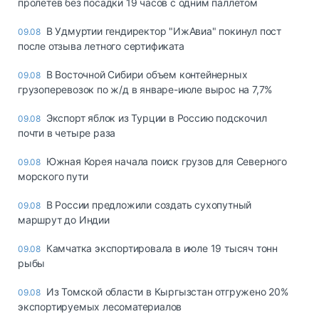
пролетев без посадки 19 часов с одним паллетом
В Удмуртии гендиректор "ИжАвиа" покинул пост
09.08
после отзыва летного сертификата
В Восточной Сибири объем контейнерных
09.08
грузоперевозок по ж/д в январе-июле вырос на 7,7%
Экспорт яблок из Турции в Россию подскочил
09.08
почти в четыре раза
Южная Корея начала поиск грузов для Северного
09.08
морского пути
В России предложили создать сухопутный
09.08
маршрут до Индии
Камчатка экспортировала в июле 19 тысяч тонн
09.08
рыбы
Из Томской области в Кыргызстан отгружено 20%
09.08
экспортируемых лесоматериалов