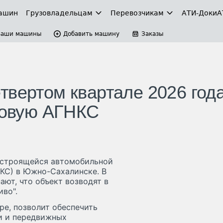
ашин
Грузовладельцам
Перевозчикам
АТИ-Доки
А
Ваши машины
Добавить машину
Заказы
твертом квартале 2026 год
азовую АГНКС
 строящейся автомобильной
КС) в Южно-Сахалинске. В
ют, что объект возводят в
во".
ре, позволит обеспечить
ки и передвижных