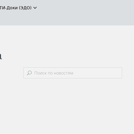
ТИ-Доки (ЭДО)
а