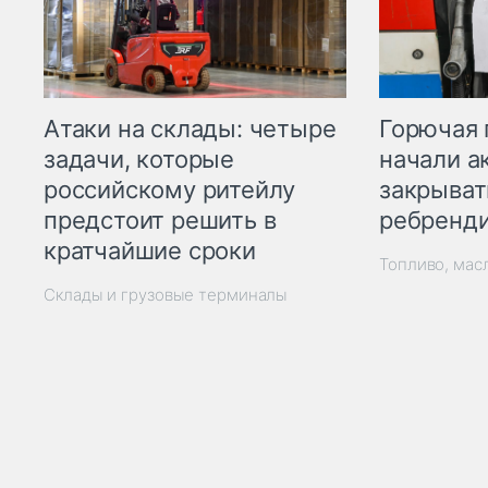
Горючая 
Атаки на склады: четыре
начали а
задачи, которые
закрыват
российскому ритейлу
ребренд
предстоит решить в
кратчайшие сроки
Топливо, мас
Склады и грузовые терминалы