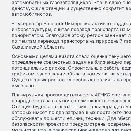
автомобильных газозаправщиков. Это, в свою очер
действующие станции и существенно сократит в
автомобилистов.
– Губернатор Валерий Лимаренко активно поддер
инфраструктуры, считая перевод транспорта на м
приоритетом. Благодаря этому регион занимает 
по темпам перевода транспорта на природный газ,
Сахалинской области.
Основными целями визита стали оценка текущего 
определение совместных задач на ближайшую пер
потенциальных рисков. Строительные работы веду
графиком, завершение объекта намечено на четве
Существенных рисков, способных повлиять на сро
выявлено.
Планируемая производительность АГНКС состави
природного газа в сутки с возможностью заправк
Станция будет оснащена тремя топливораздаточн
которых имеет по два заправочных поста. Это по
обслуживать до шести единиц техники. Для обес
безопасности проектом предусмотрены современ
молниезащита, а также специальная зона для выс