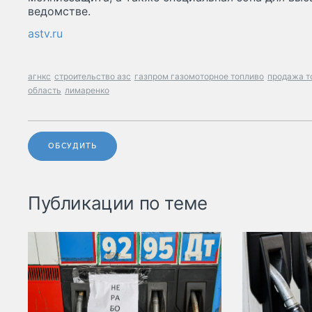
ведомстве.
astv.ru
агнкс
строительство азс
газпром газомоторное топливо
продажа т
область
лимаренко
ОБСУДИТЬ
Публикации по теме