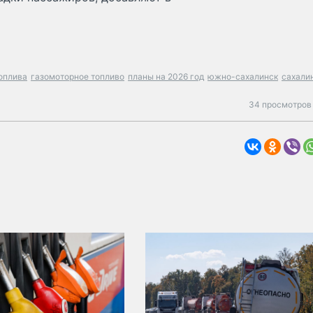
оплива
газомоторное топливо
планы на 2026 год
южно-сахалинск
сахали
34 просмотров 