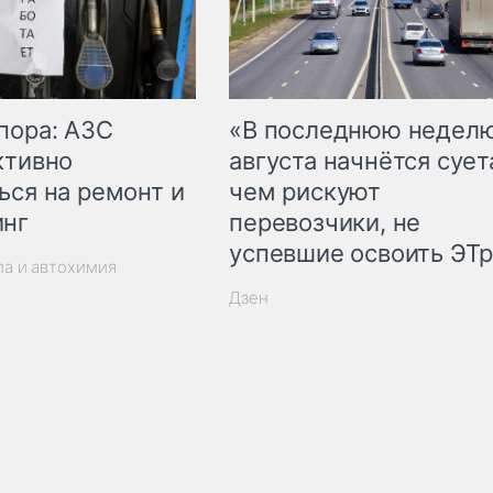
пора: АЗС
«В последнюю недел
ктивно
августа начнётся суета
ься на ремонт и
чем рискуют
инг
перевозчики, не
успевшие освоить ЭТ
ла и автохимия
Дзен