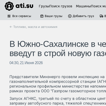
Грузы
Поиск грузов
Машины
Поиск м
Все сервисы
Ваши грузы
Добавить груз
← Топливо, масла и автохимия
В Южно-Сахалинске в че
введут в строй новую г
04:30, 21 Июня 2026
Представители Минэнерго провели инспекцию на
газонаполнительной компрессорной станции (АГН
региональном профильном министерстве напомина
рамках проекта ООО "Газпром газомоторное топли
Запуск АГНКС, третьей по счету в областном цент
заправку автобусного парка, тяжелой спецтехни