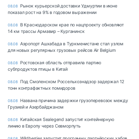
Рынок курьерской доставки Удмуртии в июне
08.08
показал рост на 9% в годовом выражении
В Краснодарском крае по нацпроекту обновляют
08.08
14 км трассы Армавир – Курганинск
Аэропорт Ашхабада в Туркменистане стал узлом
08.08
для новых регулярных грузовых рейсов Air Belgium
Ростовская область отправила партию
08.08
субпродуктов птицы в Китай
Под Смоленском Россельхознадзор задержал 12
08.08
тонн контрафактных помидоров
Названа причина задержки грузоперевозок между
08.08
Грузией и Азербайджаном
Китайская Sealegend запустит контейнерную
08.08
линию в Европу через Севморпуть
Wildberries запустит программу партнёрских хабов
08.08