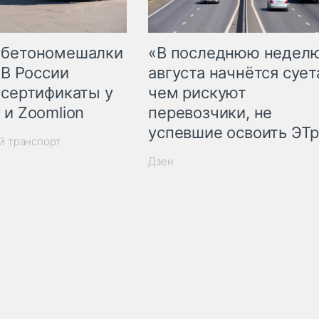
 бетономешалки
«В последнюю недел
 В России
августа начнётся суета
 сертификаты у
чем рискуют
 и Zoomlion
перевозчики, не
успевшие освоить ЭТ
й транспорт
Дзен