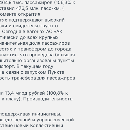
64,9 тыс. пассажиров (106,3% к
авил 476,5 млн. пасс-км. (
 момента открытия
стях подтверждают высокий
зки и свидетельствуют о
 Сегодня в вагонах АО «АК
тически до всех крупных
Значительная доля пассажиров
естях и трансфером до города
отметил, что проведена большая
лнительно организованы пункты
спорт. В текущем году
 в связи с запуском Пункта
ость трансфера для пассажиров
 13,4 млрд рублей (100,8% к
 к плану). Производительность
 поддерживая инициативы,
зводственной и управленческой
ействие новый Коллективный