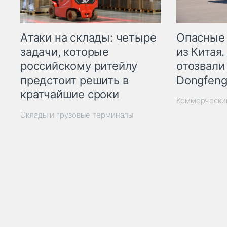
Опасные
Атаки на склады: четыре
из Китая.
задачи, которые
отозвали
российскому ритейлу
Dongfeng
предстоит решить в
кратчайшие сроки
Коммерчески
Склады и грузовые терминалы