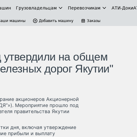
ашин
Грузовладельцам
Перевозчикам
АТИ-Доки
А
Ваши машины
Добавить машину
Заказы
д утвердили на общем
елезных дорог Якутии"
брание акционеров Акционерной
ДЯ”»). Мероприятие прошло под
ателя правительства Якутии
тки дня, включая утверждение
ние прибыли и выплату