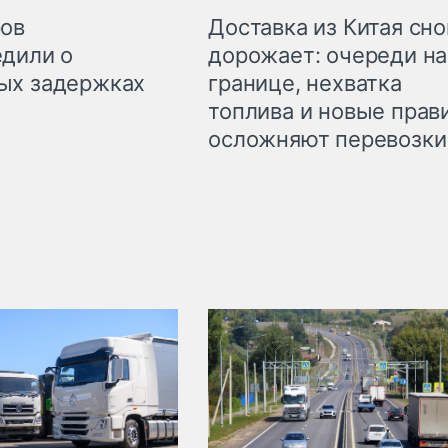
Доставка из Китая сно
ров
дорожает: очереди на
дили о
границе, нехватка
ых задержках
топлива и новые прав
осложняют перевозки