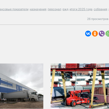
ансовые показатели
назначения
персонал
ржд
итоги 2025 года
собрания
26 просмотров 