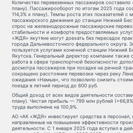
Количество перевезенных пассажиров составило 4
плану). Пассажирооборот по итогам 2025 года сост
114,3% к плану). Темпы роста этих показателей с
пассажирского движения до станции Нижний Бе
спрос на железнодорожные пассажирские перево
стабильности и комфорте предоставляемых услуг.
«ЖДЯ» якутяне могут доехать без пересадок прак
города Дальневосточного федерального округа. 
пользуется услугами конечной станции Нижний Б
Якутска. Генеральный директор компании также 
работа в сфере транспортной безопасности: допо
досмотра пассажиров при посадке на речной тран
сокращено расстояние перевозки через реку Лена
ожидания «Намыв», что позволило снизить стоим
поезда в летний период до 800 руб.
Общий доход от всех видов деятельности составил
плану). Чистая прибыль — 799 млн рублей (+66,8%
труда выполнена на 100,9%.
АО «АК «ЖДЯ» инвестирует средства в персонал,
направленные на повышение эффективности прои
деятельности. С 1 января 2025 года вступил в д