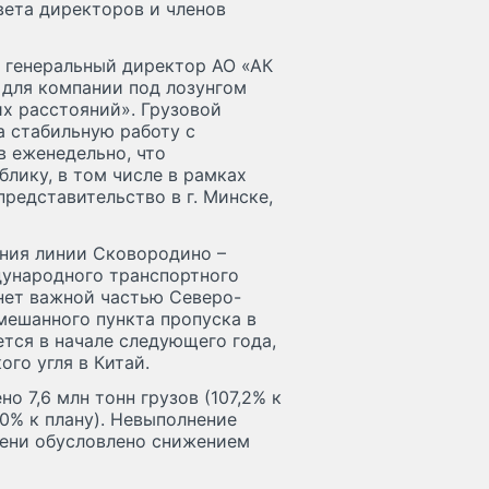
вета директоров и членов
д генеральный директор АО «АК
для компании под лозунгом
х расстояний». Грузовой
а стабильную работу с
в еженедельно, что
блику, в том числе в рамках
представительство в г. Минске,
ния линии Сковородино –
дународного транспортного
нет важной частью Северо-
мешанного пункта пропуска в
ется в начале следующего года,
го угля в Китай.
о 7,6 млн тонн грузов (107,2% к
7,0% к плану). Невыполнение
пени обусловлено снижением