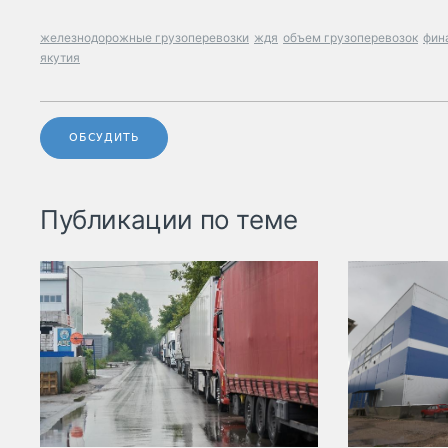
железнодорожные грузоперевозки
ждя
объем грузоперевозок
фин
якутия
ОБСУДИТЬ
Публикации по теме