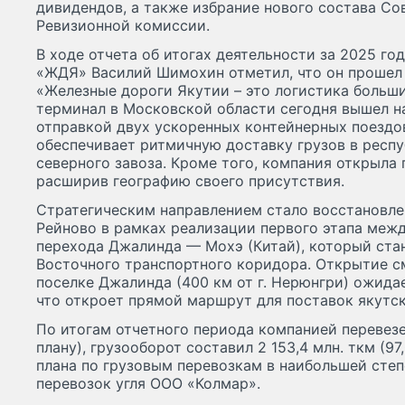
дивидендов, а также избрание нового состава Со
Ревизионной комиссии.
В ходе отчета об итогах деятельности за 2025 го
«ЖДЯ» Василий Шимохин отметил, что он прошел 
«Железные дороги Якутии – это логистика больши
терминал в Московской области сегодня вышел н
отправкой двух ускоренных контейнерных поездо
обеспечивает ритмичную доставку грузов в респу
северного завоза. Кроме того, компания открыла 
расширив географию своего присутствия.
Стратегическим направлением стало восстановле
Рейново в рамках реализации первого этапа меж
перехода Джалинда — Мохэ (Китай), который ста
Восточного транспортного коридора. Открытие с
поселке Джалинда (400 км от г. Нерюнгри) ожида
что откроет прямой маршрут для поставок якутско
По итогам отчетного периода компанией перевезен
плану), грузооборот составил 2 153,4 млн. ткм (9
плана по грузовым перевозкам в наибольшей сте
перевозок угля ООО «Колмар».