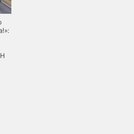
ю
!»:
рН