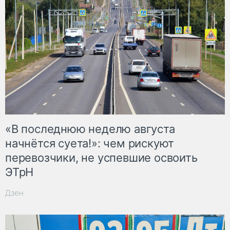
«В последнюю неделю августа
начнётся суета!»: чем рискуют
перевозчики, не успевшие освоить
ЭТрН
Дзен