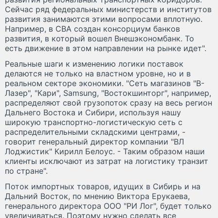
Сейчас ряд федеральных министерств и институтов
развития занимаются этими вопросами вплотную.
Например, в СВА создан консорциум банков
развития, в который вошел Внешэкономбанк. То
есть движение в этом направлении на рынке идет".
Реальные шаги к изменению логики поставок
делаются не только на властном уровне, но и в
реальном секторе экономики. "Сеть магазинов "В-
Лазер", "Кари", Samsung, "Востокшинторг", например,
распределяют свой грузопоток сразу на весь регион
Дальнего Востока и Сибири, используя нашу
широкую транспортно-логистическую сеть с
распределительными складскими центрами, -
говорит генеральный директор компании "ВЛ
Лоджистик" Кирилл Белоус. - Таким образом наши
клиенты исключают из затрат на логистику транзит
по стране".
Поток импортных товаров, идущих в Сибирь и на
Дальний Восток, по мнению Виктора Ерукаева,
генерального директора ООО "РИ Лог", будет только
увеличиваться. Поэтому нужно сделать все