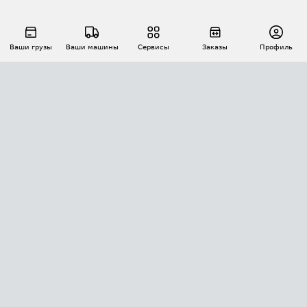
Ваши грузы
Ваши машины
Сервисы
Заказы
Профиль
АВТОМАТИЗАЦИЯ ПЕРЕВОЗОК
Площадки
Заказы
Торги
Тендеры
АТИ-Доки
GPS-мониторинг
АТИ Мессенджер
Цепочки грузов
API ATI.SU
ПОЛЕЗНОЕ
Расчет расстояний
БЕЗОПАСНОСТЬ
Академия ATI.SU
ATI.SU о безопасности
Звезды ATI.SU на вашем сайте
КОНТАКТЫ И ТАРИФЫ
Памятка по проверке контрагентов
Индекс ATI.SU FTL РФ
О системе ATI.SU
Светофор+
Средние ставки
ИНФОРМАЦИЯ