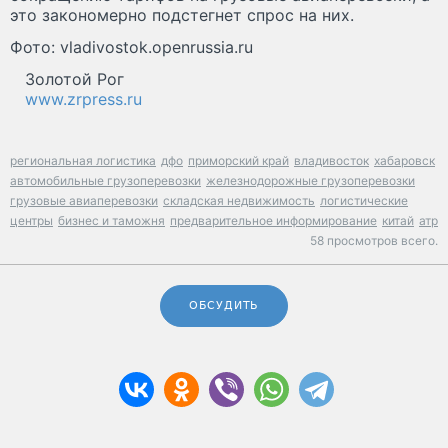
это закономерно подстегнет спрос на них.
Фото: vladivostok.openrussia.ru
Золотой Рог
www.zrpress.ru
региональная логистика
дфо
приморский край
владивосток
хабаровск
автомобильные грузоперевозки
железнодорожные грузоперевозки
грузовые авиаперевозки
складская недвижимость
логистические
центры
бизнес и таможня
предварительное информирование
китай
атр
58 просмотров всего.
ОБСУДИТЬ