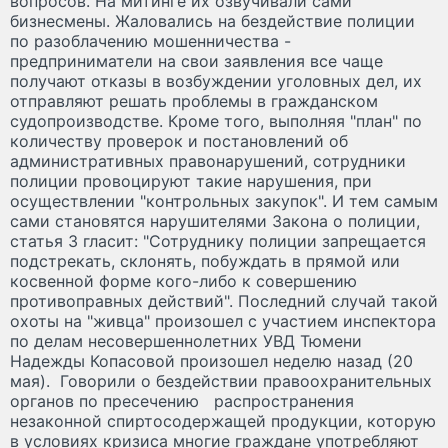
вопросов. На митинге их озвучивали сами
бизнесмены. Жаловались на бездействие полиции
по разоблачению мошенничества -
предприниматели на свои заявления все чаще
получают отказы в возбуждении уголовных дел, их
отправляют решать проблемы в гражданском
судопроизводстве. Кроме того, выполняя "план" по
количеству проверок и постановлений об
административных правонарушений, сотрудники
полиции провоцируют такие нарушения, при
осуществлении "контрольных закупок". И тем самым
сами становятся нарушителями Закона о полиции,
статья 3 гласит: "Сотруднику полиции запрещается
подстрекать, склонять, побуждать в прямой или
косвенной форме кого-либо к совершению
противоправных действий". Последний случай такой
охоты на "живца" произошел с участием инспектора
по делам несовершеннолетних УВД Тюмени
Надежды Копасовой произошел неделю назад (20
мая). Говорили о бездействии правоохранительных
органов по пресечению распространения
незаконной спиртосодержащей продукции, которую
в условиях кризиса многие граждане употребляют