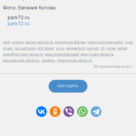
Фото: Евгения Котова
park72.ru
park72.ru
мсб
платон
акции протеста
дорожные фонды
транспортный налог
цум
егаис
росавтодор
рот фронт
русь
мединтелл
магнит
x5
титов
китай
оренбургская область
красноярский край
иркутская область
московская область
тюмень
тюменская область
60 просмотров всего.
ОБСУДИТЬ