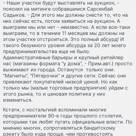
- Наши участки будут выставлять на аукцион, -
пояснял на митинге собравшимся Сарсенбай
Садыков. - Для этого мы должны снести то, что на
них сейчас есть, потом заявиться на аукцион. А
выиграем мы или нет - неизвестно. А если все-таки
выиграем, то в течение 11 месяцев мы должны на
этом участке отстроиться. Это полный абсурд! И
такого безумного уровня абсурда за 20 лет моего
предпринимательства еще не было.
Административные барьеры и крупный ритейлер
нас (магазины формата "у дома", - Прим.авт.) просто
выжимают из города. Останутся только они:
"Магниты", "Пятерочки" и другие сети. Сейчас они
привлекают покупателей низкой ценой. Но как
только мы (малые торговые предприятия) уйдем с
этого рынка, то и ценовая политика у них
измениться.
Кстати, с ностальгией вспоминали многие
предприниматели 90-е годы прошлого столетия,
которыми так любят пугать официальные власти. По
мнению многих, сопротивляться бандитскому
рэкету было куда проще, чем противостоять