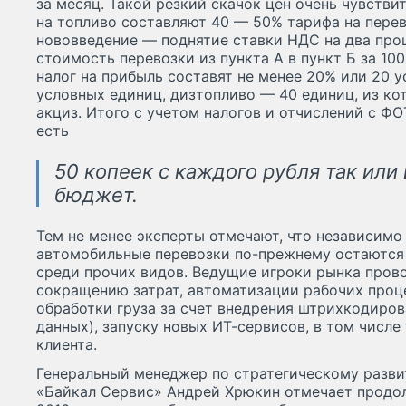
за месяц. Такой резкий скачок цен очень чувстви
на топливо составляют 40 — 50% тарифа на перев
нововведение — поднятие ставки НДС на два проц
стоимость перевозки из пункта А в пункт Б за 10
налог на прибыль составят не менее 20% или 20 
условных единиц, дизтопливо — 40 единиц, из к
акциз. Итого с учетом налогов и отчислений с ФО
есть
50 копеек с каждого рубля так или
бюджет.
Тем не менее эксперты отмечают, что независимо
автомобильные перевозки по-прежнему остаются
среди прочих видов. Ведущие игроки рынка пров
сокращению затрат, автоматизации рабочих проц
обработки груза за счет внедрения штрихкодиров
данных), запуску новых ИТ-сервисов, в том числе
клиента.
Генеральный менеджер по стратегическому разв
«Байкал Сервис» Андрей Хрюкин отмечает продо