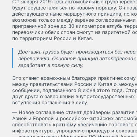
С 1 января 2019 года автомобильные грузоперево
будут осуществляться по новому порядку. Он позв
действующего ныне маршрутного принципа, по ко
возможна только между заранее согласованными 
приграничной зоне до 30 километров вглубь терр
перевозчики обеих стран смогут на паритетной о
по территориям России и Китая.
Доставка грузов будет производиться без пере
перевозчика. Основной принцип автоперевозок
заработает в полную силу.
Это станет возможным благодаря практическому
между правительствами России и Китая о между
сообщении, подписанного 8 июня этого года. Ст
друг друга о завершении внутригосударственных
вступления соглашения в силу.
— Новое соглашение станет драйвером развития
Азией и Европой и российско-китайских автомоб
способствовать кратному увеличению торгового 
инфраструктуры, упрощению процедур и сокраще
— заявил замглавы Минтранса РФ Николай Асаул.