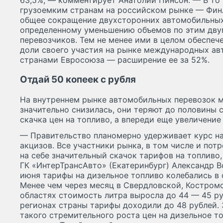
грузоемким странам на российском рынке — Фин
общее сокращение двухсторонних автомобильных 
определенному уменьшению объемов по этим дву
перевозчиков. Тем не менее ими в целом обеспеч
доли своего участия на рынке международных авт
странами Евросоюза — расширение ее за 52%.
Отдай 50 копеек с рубля
На внутреннем рынке автомобильных перевозок 
значительно снизилась, они теряют до половины 
скачка цен на топливо, а впереди еще увеличение
— Правительство планомерно удерживает курс на 
акцизов. Все участники рынка, в том числе и пот
на себе значительный скачок тарифов на топливо
ГК «ИнтерТрансАвто» (Екатеринбург) Александр В
июня тарифы на дизельное топливо колебались в о
Менее чем через месяц в Свердловской, Костром
областях стоимость литра выросла до 44 — 45 ру
регионах страны тарифы доходили до 48 рублей. 
такого стремительного роста цен на дизельное т