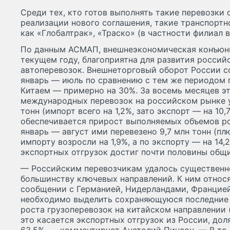
Среди тех, кто готов выполнять такие перевозки 
реализации нового соглашения, такие транспорт
как «Глобалтрак», «Траско» (в частности филиал в
По данным АСМАП, внешнеэкономическая конъюн
текущем году, благоприятна для развития росси
автоперевозок. Внешнеторговый оборот России с
январь — июль по сравнению с тем же периодом п
Китаем — примерно на 30%. За восемь месяцев э
международных перевозок на российском рынке у
тонн (импорт всего на 1,2%, зато экспорт — на 10
обеспечивается прирост выполняемых объемов р
январь — август ими перевезено 9,7 млн тонн (пл
импорту возросли на 1,9%, а по экспорту — на 14,
экспортных отгрузок достиг почти половины общ
— Российским перевозчикам удалось существенн
большинству ключевых направлений. К ним относ
сообщении с Германией, Нидерландами, Францией
необходимо выделить сохраняющуюся последние 
роста грузоперевозок на китайском направлении 
это касается экспортных отгрузок из России, дол
63,5%, — комментирует Анатолий Пинсон. — В то