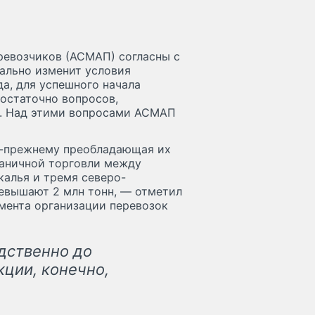
евозчиков (АСМАП) согласны с
ально изменит условия
а, для успешного начала
остаточно вопросов,
. Над этими вопросами АСМАП
о-прежнему преобладающая их
раничной торговли между
калья и тремя северо-
евышают 2 млн тонн, — отметил
мента организации перевозок
дственно до
кции, конечно,