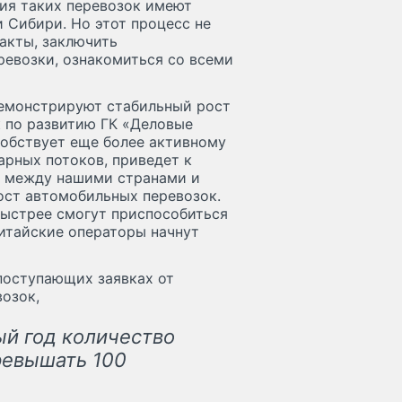
тия таких перевозок имеют
 Сибири. Но этот процесс не
акты, заключить
ревозки, ознакомиться со всеми
емонстрируют стабильный рост
к по развитию ГК «Деловые
обствует еще более активному
арных потоков, приведет к
в между нашими странами и
ост автомобильных перевозок.
быстрее смогут приспособиться
китайские операторы начнут
поступающих заявках от
возок,
ый год количество
ревышать 100