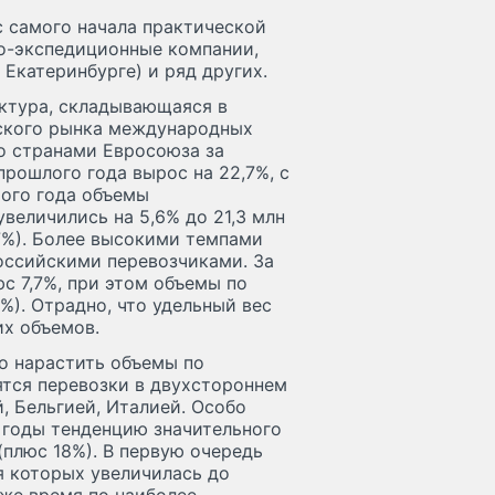
с самого начала практической
но-экспедиционные компании,
 Екатеринбурге) и ряд других.
ктура, складывающаяся в
йского рынка международных
о странами Евросоюза за
рошлого года вырос на 22,7%, с
того года объемы
величились на 5,6% до 21,3 млн
,7%). Более высокими темпами
оссийскими перевозчиками. За
юс 7,7%, при этом объемы по
2%). Отрадно, что удельный вес
их объемов.
о нарастить объемы по
ятся перевозки в двухстороннем
, Бельгией, Италией. Особо
годы тенденцию значительного
(плюс 18%). В первую очередь
я которых увеличилась до
 же время по наиболее