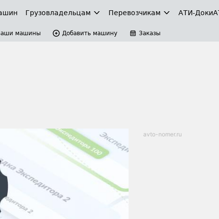
ашин
Грузовладельцам
Перевозчикам
АТИ-Доки
А
Ваши машины
Добавить машину
Заказы
avto-nomer.ru