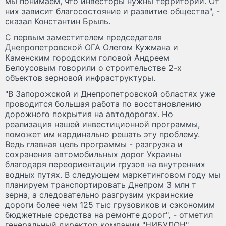
мы понимаем, что инвесторы нужны территории. От
них зависит благосостояние и развитие общества", -
сказал Константин Брыль.
С первым заместителем председателя
Днепропетровской ОГА Олегом Кужмана и
Каменским городским головой Андреем
Белоусовым говорили о строительстве 2-х
объектов зерновой инфраструктуры.
"В Запорожской и Днепропетровской областях уже
проводится большая работа по восстановлению
дорожного покрытия на автодорогах. Но
реализация нашей инвестиционной программы,
поможет им кардинально решать эту проблему.
Ведь главная цель программы - разгрузка и
сохранения автомобильных дорог Украины
благодаря переориентации грузов на внутренних
водных путях. В следующем маркетинговом году мы
планируем транспортировать Днепром 3 млн т
зерна, а следовательно разгрузим украинские
дороги более чем 125 тыс грузовиков и сэкономим
бюджетные средства на ремонте дорог", - отметил
генеральный директор компании "НИБУЛОН".