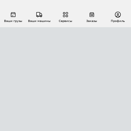
Ваши грузы
Ваши машины
Сервисы
Заказы
Профиль
АВТОМАТИЗАЦИЯ ПЕРЕВОЗОК
Площадки
Заказы
Торги
Тендеры
АТИ-Доки
GPS-мониторинг
АТИ Мессенджер
Цепочки грузов
API ATI.SU
ПОЛЕЗНОЕ
Расчет расстояний
БЕЗОПАСНОСТЬ
Академия ATI.SU
ATI.SU о безопасности
Звезды ATI.SU на вашем сайте
КОНТАКТЫ И ТАРИФЫ
Памятка по проверке контрагентов
Индекс ATI.SU FTL РФ
О системе ATI.SU
Светофор+