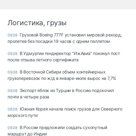
Логистика, грузы
Грузовой Boeing 777F установил мировой рекорд,
09.08
пролетев без посадки 19 часов с одним паллетом
В Удмуртии гендиректор "ИжАвиа" покинул пост
09.08
после отзыва летного сертификата
В Восточной Сибири объем контейнерных
09.08
грузоперевозок по ж/д в январе-июле вырос на 7,7%
Экспорт яблок из Турции в Россию подскочил
09.08
почти в четыре раза
Южная Корея начала поиск грузов для Северного
09.08
морского пути
В России предложили создать сухопутный
09.08
маршрут до Индии