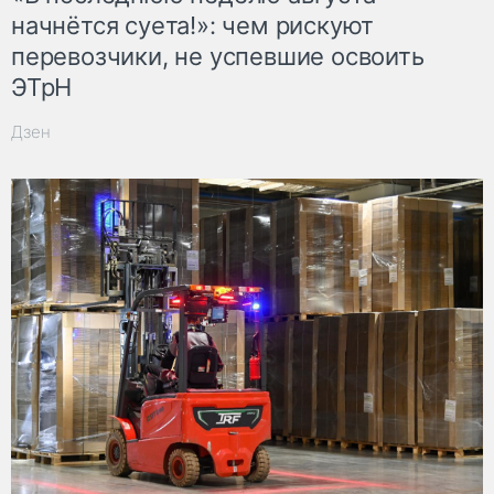
начнётся суета!»: чем рискуют
перевозчики, не успевшие освоить
ЭТрН
Дзен