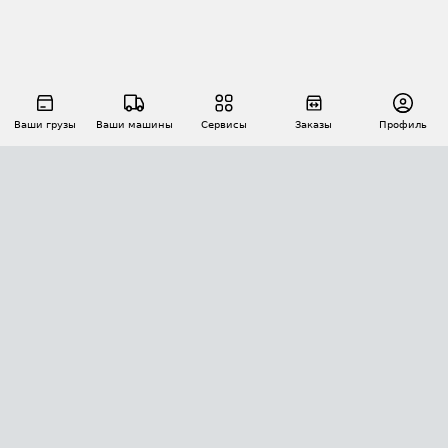
Ваши грузы
Ваши машины
Сервисы
Заказы
Профиль
АВТОМАТИЗАЦИЯ ПЕРЕВОЗОК
Площадки
Заказы
Торги
Тендеры
АТИ-Доки
GPS-мониторинг
АТИ Мессенджер
Цепочки грузов
API ATI.SU
ПОЛЕЗНОЕ
Расчет расстояний
БЕЗОПАСНОСТЬ
Академия ATI.SU
ATI.SU о безопасности
Звезды ATI.SU на вашем сайте