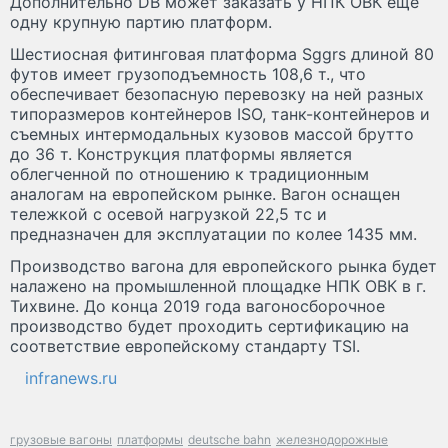
Дополнительно DB может заказать у НПК ОВК еще
одну крупную партию платформ.
Шестиосная фитинговая платформа Sggrs длиной 80
футов имеет грузоподъемность 108,6 т., что
обеспечивает безопасную перевозку на ней разных
типоразмеров контейнеров ISO, танк-контейнеров и
съемных интермодальных кузовов массой брутто
до 36 т. Конструкция платформы является
облегченной по отношению к традиционным
аналогам на европейском рынке. Вагон оснащен
тележкой с осевой нагрузкой 22,5 тс и
предназначен для эксплуатации по колее 1435 мм.
Производство вагона для европейского рынка будет
налажено на промышленной площадке НПК ОВК в г.
Тихвине. До конца 2019 года вагоносборочное
производство будет проходить сертификацию на
соответствие европейскому стандарту TSI.
infranews.ru
грузовые вагоны
платформы
deutsche bahn
железнодорожные