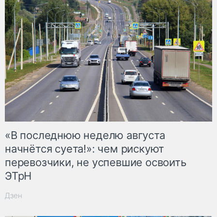
«В последнюю неделю августа
начнётся суета!»: чем рискуют
перевозчики, не успевшие освоить
ЭТрН
Дзен