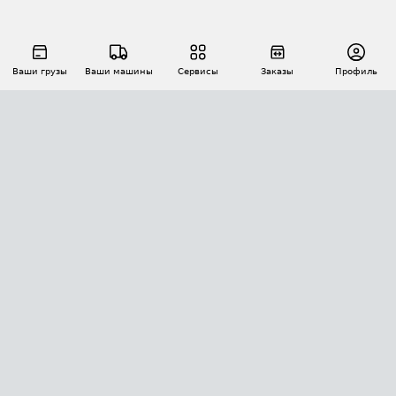
Ваши грузы
Ваши машины
Сервисы
Заказы
Профиль
АВТОМАТИЗАЦИЯ ПЕРЕВОЗОК
Площадки
Заказы
Торги
Тендеры
АТИ-Доки
GPS-мониторинг
АТИ Мессенджер
Цепочки грузов
API ATI.SU
ПОЛЕЗНОЕ
Расчет расстояний
БЕЗОПАСНОСТЬ
Академия ATI.SU
ATI.SU о безопасности
Звезды ATI.SU на вашем сайте
КОНТАКТЫ И ТАРИФЫ
Памятка по проверке контрагентов
Индекс ATI.SU FTL РФ
О системе ATI.SU