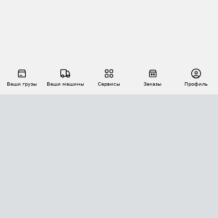
Ваши грузы
Ваши машины
Сервисы
Заказы
Профиль
АВТОМАТИЗАЦИЯ ПЕРЕВОЗОК
Площадки
Заказы
Торги
Тендеры
АТИ-Доки
GPS-мониторинг
АТИ Мессенджер
Цепочки грузов
API ATI.SU
ПОЛЕЗНОЕ
Расчет расстояний