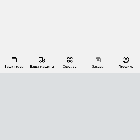
Ваши грузы
Ваши машины
Сервисы
Заказы
Профиль
АВТОМАТИЗАЦИЯ ПЕРЕВОЗОК
Площадки
Заказы
Торги
Тендеры
АТИ-Доки
GPS-мониторинг
АТИ Мессенджер
Цепочки грузов
API ATI.SU
ПОЛЕЗНОЕ