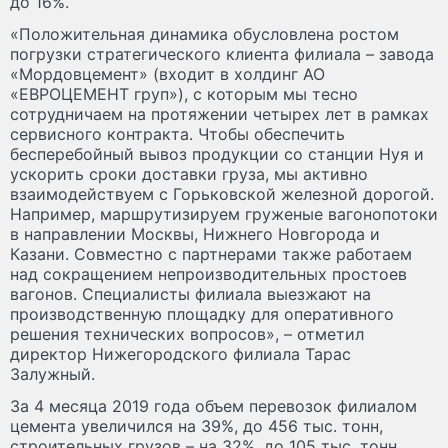
до 16%.
«Положительная динамика обусловлена ростом
погрузки стратегического клиента филиала – завода
«Мордовцемент» (входит в холдинг АО
«ЕВРОЦЕМЕНТ груп»), с которым мы тесно
сотрудничаем на протяжении четырех лет в рамках
сервисного контракта. Чтобы обеспечить
бесперебойный вывоз продукции со станции Нуя и
ускорить сроки доставки груза, мы активно
взаимодействуем с Горьковской железной дорогой.
Например, маршрутизируем груженые вагонопотоки
в направлении Москвы, Нижнего Новгорода и
Казани. Совместно с партнерами также работаем
над сокращением непроизводительных простоев
вагонов. Специалисты филиала выезжают на
производственную площадку для оперативного
решения технических вопросов», – отметил
директор Нижегородского филиала Тарас
Залужный.
За 4 месяца 2019 года объем перевозок филиалом
цемента увеличился на 39%, до 456 тыс. тонн,
строительных грузов – на 32%, до 105 тыс. тонн.