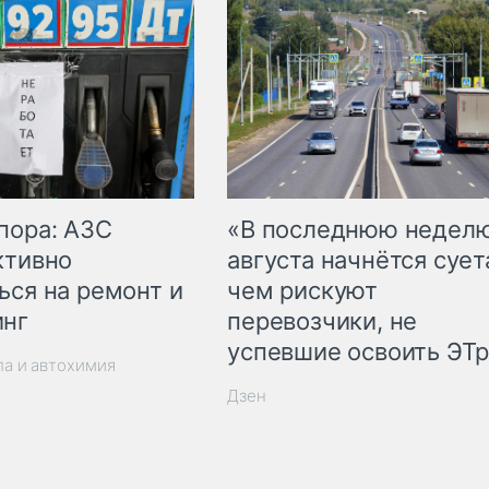
пора: АЗС
«В последнюю недел
ктивно
августа начнётся суета
ься на ремонт и
чем рискуют
инг
перевозчики, не
успевшие освоить ЭТ
ла и автохимия
Дзен