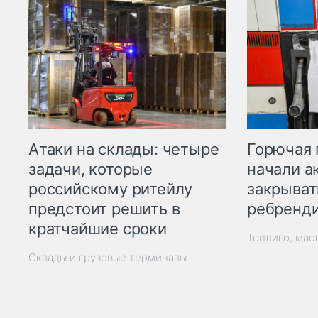
Горючая 
Атаки на склады: четыре
начали а
задачи, которые
закрыват
российскому ритейлу
ребренд
предстоит решить в
кратчайшие сроки
Топливо, мас
Склады и грузовые терминалы