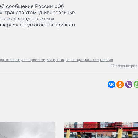
ей сообщения России «Об
м транспортом универсальных
зок железнодорожным
йнерах» предлагается признать
орожные грузоперевозки
минтранс
законодательство
россия
17 просмотров