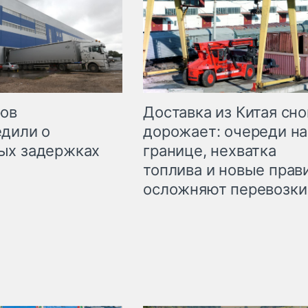
Доставка из Китая сно
ров
дорожает: очереди на
дили о
границе, нехватка
ых задержках
топлива и новые прав
осложняют перевозки